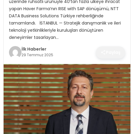
üzerinde ruhsatlı ürünüyle 40’tan fazla ülkeye ihracat
SPOR
yapan Haver Farma’nın RISE with SAP dönüşümü, NTT
DATA Business Solutions Türkiye rehberliğinde
TEKNOLOJI
tamamlandı. İSTANBUL — Stratejik danışmanlık ve ileri
teknoloji yetkinlikleriyle kuruluşları dönüştüren
YAŞAM
deneyimler tasarlayan…
İlk Haberler
Paylaş
29 Temmuz 2025