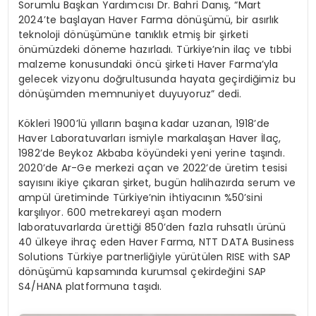
Sorumlu Başkan Yardımcısı Dr. Bahri Danış, “Mart
2024’te başlayan Haver Farma dönüşümü, bir asırlık
teknoloji dönüşümüne tanıklık etmiş bir şirketi
önümüzdeki döneme hazırladı. Türkiye’nin ilaç ve tıbbi
malzeme konusundaki öncü şirketi Haver Farma’yla
gelecek vizyonu doğrultusunda hayata geçirdiğimiz bu
dönüşümden memnuniyet duyuyoruz” dedi.
Kökleri 1900’lü yılların başına kadar uzanan, 1918’de
Haver Laboratuvarları ismiyle markalaşan Haver İlaç,
1982’de Beykoz Akbaba köyündeki yeni yerine taşındı.
2020’de Ar-Ge merkezi açan ve 2022’de üretim tesisi
sayısını ikiye çıkaran şirket, bugün halihazırda serum ve
ampül üretiminde Türkiye’nin ihtiyacının %50’sini
karşılıyor. 600 metrekareyi aşan modern
laboratuvarlarda ürettiği 850’den fazla ruhsatlı ürünü
40 ülkeye ihraç eden Haver Farma, NTT DATA Business
Solutions Türkiye partnerliğiyle yürütülen RISE with SAP
dönüşümü kapsamında kurumsal çekirdeğini SAP
S4/HANA platformuna taşıdı.