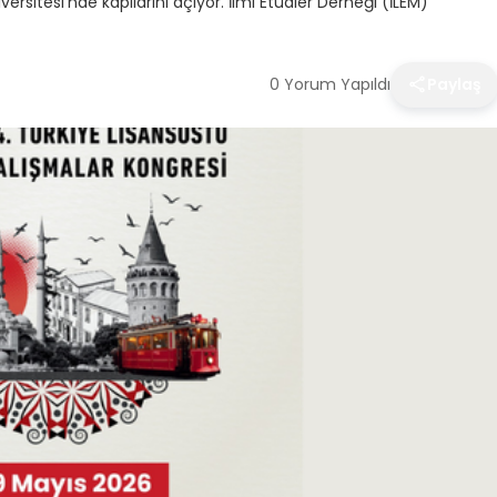
ersitesi’nde kapılarını açıyor. İlmi Etüdler Derneği (İLEM)
0 Yorum Yapıldı
Paylaş