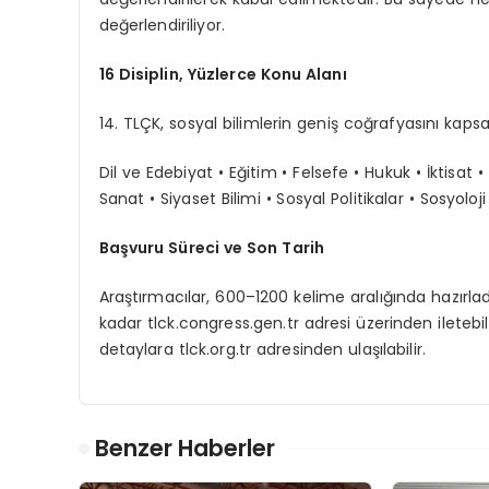
değerlendiriliyor.
16 Disiplin, Yüzlerce Konu Alanı
14. TLÇK, sosyal bilimlerin geniş coğrafyasını kaps
Dil ve Edebiyat • Eğitim • Felsefe • Hukuk • İktisat • İ
Sanat • Siyaset Bilimi • Sosyal Politikalar • Sosyoloji •
Başvuru Süreci ve Son Tarih
Araştırmacılar, 600–1200 kelime aralığında hazırlad
kadar
tlck.congress.gen.tr
adresi üzerinden iletebil
detaylara
tlck.org.tr
adresinden ulaşılabilir.
Benzer Haberler