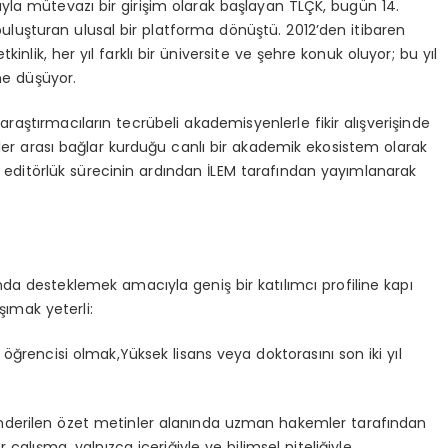
la mütevazı bir girişim olarak başlayan TLÇK, bugün 14.
buluşturan ulusal bir platforma dönüştü. 2012’den itibaren
inlik, her yıl farklı bir üniversite ve şehre konuk oluyor; bu yıl
ne düşüyor.
raştırmacıların tecrübeli akademisyenlerle fikir alışverişinde
inler arası bağlar kurduğu canlı bir akademik ekosistem olarak
r, editörlük sürecinin ardından İLEM tarafından yayımlanarak
a desteklemek amacıyla geniş bir katılımcı profiline kapı
şımak yeterli:
 öğrencisi
olmak,Yüksek
lisans veya doktorasını son iki yıl
nderilen özet metinler alanında uzman hakemler tarafından
çalışma, yalnızca içeriğiyle ve bilimsel niteliğiyle