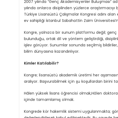
2007 yılında “Genç Akademisyenler Buluşması” adıy
yılında onlarca disiplinden yüzlerce araştırmacıyı 
Türkiye Lisansüstü Çalışmalar Kongresi adını alan etk
ev sahipliği İstanbul Sabahattin Zaim Üniversitesi’
Kongre, yalnızca bir sunum platformu değil; genç a
bulunduğu, ortak dil ve yöntem geliştirdiği, disipl
işlev görüyor. Sunumlar sonunda seçilmiş bildirile
bilim dünyasına kazandırılıyor.
Kimler Katılabilir?
Kongre; lisansüstü akademik üretimi her aşamasınd
aralıyor. Başvurabilmek için şu koşullardan birini ta
Hâlen yüksek lisans öğrencisi
olmak,Hâlen
doktora
içinde tamamlamış olmak.
Kongrede kör hakemlik sistemi uygulanmakta; gö
değerlendirilerek kabul edilmektedir. Bu sayede her 