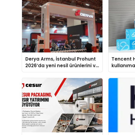
Derya Arms, İstanbul Prohunt
Tencent 
2026’da yeni nesil ürünlerini ve
kullanım
global marka vizyonunu
sergiledi