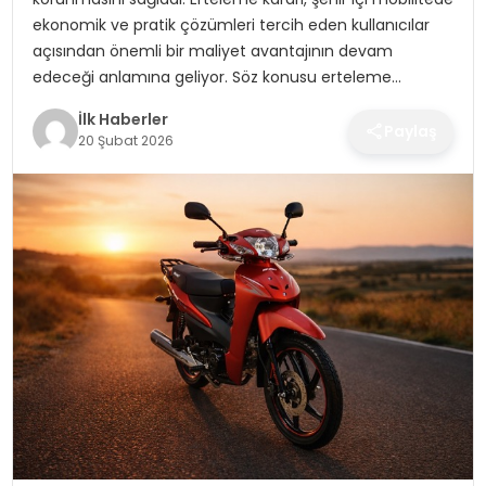
SPOR
ekonomik ve pratik çözümleri tercih eden kullanıcılar
açısından önemli bir maliyet avantajının devam
TEKNOLOJI
edeceği anlamına geliyor. Söz konusu erteleme…
İlk Haberler
YAŞAM
Paylaş
20 Şubat 2026