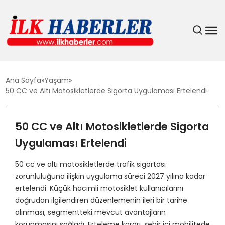
DÜNYA
Ana Sayfa
Yaşam
50 CC ve Altı Motosikletlerde Sigorta Uygulaması Ertelendi
EĞITIM
50 CC ve Altı Motosikletlerde Sigorta
EKONOMI
Uygulaması Ertelendi
GÜNDEM
50 cc ve altı motosikletlerde trafik sigortası
zorunluluğuna ilişkin uygulama süreci 2027 yılına kadar
MAGAZIN
ertelendi. Küçük hacimli motosiklet kullanıcılarını
doğrudan ilgilendiren düzenlemenin ileri bir tarihe
SIYASET
alınması, segmentteki mevcut avantajların
korunmasını sağladı. Erteleme kararı, şehir içi mobilitede