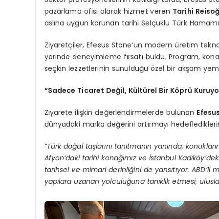
pazarlama ofisi olarak hizmet veren
Tarihi Reiso
aslına uygun korunan tarihi Selçuklu Türk Hamamı’
Ziyaretçiler, Efesus Stone’un modern üretim teknoloji
yerinde deneyimleme fırsatı buldu. Program, kon
seçkin lezzetlerinin sunulduğu özel bir akşam yem
“Sadece Ticaret Değil, Kültürel Bir Köprü Kuruy
Ziyarete ilişkin değerlendirmelerde bulunan
Efesu
dünyadaki marka değerini artırmayı hedeflediklerini
“Türk doğal taşlarını tanıtmanın yanında, konuklar
Afyon’daki tarihi konağımız ve İstanbul Kadıköy’dek
tarihsel ve mimari derinliğini de yansıtıyor. ABD’li
yapılara uzanan yolculuğuna tanıklık etmesi, uluslar