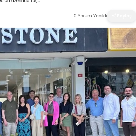
00’ün üzerinde taş…
0 Yorum Yapıldı
Paylaş