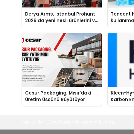
Derya Arms, İstanbul Prohunt
Tencent 
2026’da yeni nesil ürünlerini ve
kullanım
global marka vizyonunu
sergiledi
Cesur Packaging, Mısır’daki
Kleen-Hy-
Üretim Üssünü Büyütüyor
Karbon Em
Isıtma Te
TSSA Düze
Aldı
Türkiye'den Dünya'yadan ilk Haberler burada