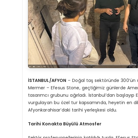
İSTANBUL/AFYON
– Doğal taş sektöründe 300’ün ü
Mermer – Efesus Stone, geçtiğimiz günlerde Amerika
tasarımcı grubunu ağırladı. İstanbul’dan başlayıp 
vurgulayan bu özel tur kapsamında, heyetin en di
Afyonkarahisar’daki tarihi yerleşkesi oldu.
Tarihi Konakta Büyülü Atmosfer
Sektör profesyonellerinin katıldığı turda, Efesus S