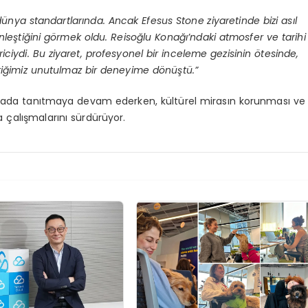
i dünya standartlarında. Ancak Efesus Stone ziyaretinde bizi asıl
ünleştiğini görmek oldu. Reisoğlu Konağı’ndaki atmosfer ve tarihi
ciydi. Bu ziyaret, profesyonel bir inceleme gezisinin ötesinde,
settiğimiz unutulmaz bir deneyime dönüştü.”
renada tanıtmaya devam ederken, kültürel mirasın korunması ve
çalışmalarını sürdürüyor.