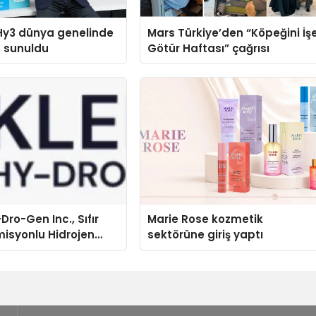
Hy3 dünya genelinde
Mars Türkiye’den “Köpeğini İş
a sunuldu
Götür Haftası” çağrısı
Dro-Gen Inc., Sıfır
Marie Rose kozmetik
isyonlu Hidrojen
sektörüne giriş yaptı
knolojisinde ISO ve
nleyici Onaylarını