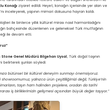
ğlu Konağı
ziyaret edildi. Heyet, konağın içerisinde yer alan ve
nı inceleyerek, yapının mimari dokusuna hayran kaldı.
leri ile binlerce yıllık kültürel mirası nasıl harmanladığını
ağın bahçesinde düzenlenen ve geleneksel Türk mutfağının
eği ile devam etti.
oruz”
s Stone Genel Müdürü Bilgehan Uysal
, Türk doğal taşının
 belirterek şunları söyledi:
ımıza bütünsel bir kültürel deneyim sunmayı önemsiyoruz.
i showroomumuz, yalnızca ürün çeşitliliğimizi değil, Türkiye’nin
 mimarların, taşın ham halinden projelere, oradan da tarihi
arası iş birliklerimizin gelişmesi açısından büyük değer taşıyor.”