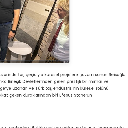
zerinde taş çeşidiyle küresel projelere çözüm sunan Reisoğlu
 Birleşik Devletleri’nden gelen prestijli bir mimar ve
Ege’ye uzanan ve Türk taş endüstrisinin küresel rolünü
kkat çeken duraklarından biri Efesus Stone’un
tone tarafından titizlikle restore edilen ve bugün showroom ile