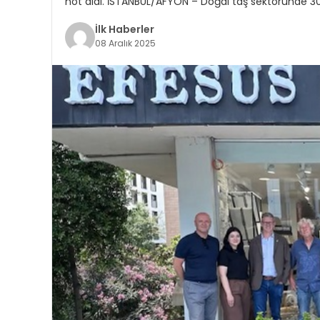
not aldı. İSTANBUL/AFYON – Doğal taş sektöründe 3
İlk Haberler
08 Aralık 2025