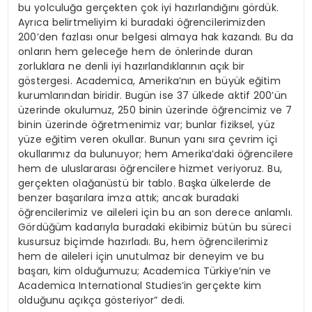
bu yolculuğa gerçekten çok iyi hazırlandığını gördük.
Ayrıca belirtmeliyim ki buradaki öğrencilerimizden
200’den fazlası onur belgesi almaya hak kazandı. Bu da
onların hem geleceğe hem de önlerinde duran
zorluklara ne denli iyi hazırlandıklarının açık bir
göstergesi. Academica, Amerika’nın en büyük eğitim
kurumlarından biridir. Bugün ise 37 ülkede aktif 200’ün
üzerinde okulumuz, 250 binin üzerinde öğrencimiz ve 7
binin üzerinde öğretmenimiz var; bunlar fiziksel, yüz
yüze eğitim veren okullar. Bunun yanı sıra çevrim içi
okullarımız da bulunuyor; hem Amerika’daki öğrencilere
hem de uluslararası öğrencilere hizmet veriyoruz. Bu,
gerçekten olağanüstü bir tablo. Başka ülkelerde de
benzer başarılara imza attık; ancak buradaki
öğrencilerimiz ve aileleri için bu an son derece anlamlı.
Gördüğüm kadarıyla buradaki ekibimiz bütün bu süreci
kusursuz biçimde hazırladı. Bu, hem öğrencilerimiz
hem de aileleri için unutulmaz bir deneyim ve bu
başarı, kim olduğumuzu; Academica Türkiye’nin ve
Academica International Studies’in gerçekte kim
olduğunu açıkça gösteriyor” dedi.