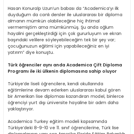
Hasan Konuralp Uzun’un babası da “Academica’yı ilk
duyduğum da canlı dersler ile uluslararası bir diploma
almanın mümkün olabileceğine hiç ihtimal
vermemiştim ama mümkünmüş. Şu anda oğlum
hayalini gerçekleştirdiği için çok gururluyum ve ekran
başındaki velilere söyleyebileceğim tek bir şey var;
çocuğunuzun eğitimi için yapabileceğiniz en iyi
yatırım” diye konuştu.
Türk öğrenciler aynı anda Academica Çift Diploma
Programı ile iki ülkenin diplomasına sahip oluyor
Türkiye’de liseli öğrencilere, kendi okullarında
eğitimlerine devam ederken uluslararası kabul gören
bir Amerikan lise diploması kazandıran model, binlerce
öğrenciyi yurt dışı üniversite hayaline bir adım daha
yaklaştırıyor.
Academica Turkey eğitim modeli kapsamında
Türkiye’deki 8-9-10 ve 11. sınıf öğrencilerine, Türk lise
diplomalarının yanı sıra Amerika Florida Eğitim Bakanlığı