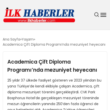
DÜNYA
Ana Sayfa
Yaşam
Academica Çift Diploma Programı’nda mezuniyet heyecanı
EĞITIM
Academica Çift Diploma
EKONOMI
Programı’nda mezuniyet heyecanı
GÜNDEM
25 yıldır 37 ülkede faaliyet gösteren ve 2023 yılından bu
yana Türkiye’de kendi ekibiyle çalışan Academica, çift
MAGAZIN
diploma mezuniyet törenini gerçekleştirdi. CVK Park
Bosphorus Hotel’de gerçekleşen mezuniyet töreninde
SIYASET
mezun öğrencilerin yanında 250’den fazla öğrenci de
onur belgelerini aldı. Academica Türkiye öğrencileri,