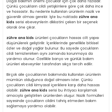
Doğal bakımın önemi çocuklar için çok daha fazladır.
Çünkü çocukların cildi yetişkinlere göre çok daha ince
ve hassastır. Bu nedenle kullanılan ürünlerin nazik ve
güvenilir olması gerekir. İşte bu noktada
zühre ana
kids
serisi ebeveynlerin dikkatini çeken bir seçenek
olarak öne çıkar.
zühre ana kids
ürünleri çocukların hassas cilt yapısı
düşünülerek geliştirilir. İçeriklerinde genellikle bitkisel
özler ve doğal yağlar bulunur. Bu sayede çocukların
cildi temizlenirken aynı zamanda korunmaya da
yardımcı olunur. Özellikle banyo ve günlük bakım
ürünleri ebeveynler tarafından sıkça tercih edilir.
Birçok aile çocuklarının bakımında kullanılan ürünlerin
mümkün olduğunca doğal olmasını ister. Çünkü
çocukların cildi kimyasal içeriklere karşı daha hassas
olabilir.
zühre ana kids
serisi bu ihtiyacı karşılamak
amacıyla geliştirilen ürünlerden oluşur. Nazik formülleri
sayesinde çocukların cildini tahriş etmeden bakım
sağlamaya yardımcı olabilir.