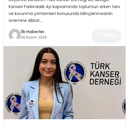
SPOR
Kanseri Farkındalık Ayı kapsamında toplumun erken tanı
ve korunma yöntemleri konusunda bilinçlenmesinin
TEKNOLOJI
önemine dikkat…
İlk Haberler
YAŞAM
Paylaş
06 Kasım 2025