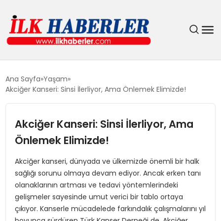
DÜNYA
Ana Sayfa
Yaşam
Akciğer Kanseri: Sinsi İlerliyor, Ama Önlemek Elimizde!
EĞITIM
Akciğer Kanseri: Sinsi İlerliyor, Ama
EKONOMI
Önlemek Elimizde!
GÜNDEM
Akciğer kanseri, dünyada ve ülkemizde önemli bir halk
sağlığı sorunu olmaya devam ediyor. Ancak erken tanı
MAGAZIN
olanaklarının artması ve tedavi yöntemlerindeki
gelişmeler sayesinde umut verici bir tablo ortaya
SIYASET
çıkıyor. Kanserle mücadelede farkındalık çalışmalarını yıl
boyunca sürdüren Türk Kanser Derneği de, Akciğer