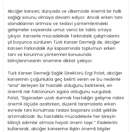
Akciğer kanseri, dünyada ve ülkemizde önemli bir halk
sağlığı sorunu olmaya devam ediyor. Ancak erken tanı
olanaklarının artması ve tedavi yöntemlerindeki
gelişmeler sayesinde umut verici bir tablo ortaya
çıkıyor. Kanserle mücadelede farkındalık çalışmalarını
yıl boyunca sürdüren Türk Kanser Derneği de, Akciğer
Kanseri Farkındalık Ayı kapsamında toplumun erken
tanı ve korunma yöntemleri konusunda
bilinçlenmesinin önemine dikkat çekiyor.
Türk Kanser Derneği Sağlık Direktörü Ezgi Polat, akciğer
kanserinin çoğunlukla geç belirti veren ve bu nedenle
“sinsi” ilerleyen bir hastalık olduğunu belirterek, en
önemli risk faktörünün sigara olduğunu vurguladı.
Polat, “Sigaradan uzak durmak hastalığın gelişme riskini
önemli ölçüde azaltırken, düzenli taramalarla erken
evrede tanı konulması tedavi başarısını ciddi şekilde
artırmaktadır. Bu hastalıkla mücadelede her bireyin
bilinçli adımlar atması hayati önem taşır.” ifadelerini
kullanarak, akciğer kanserine ilişkin önemli bilgiler