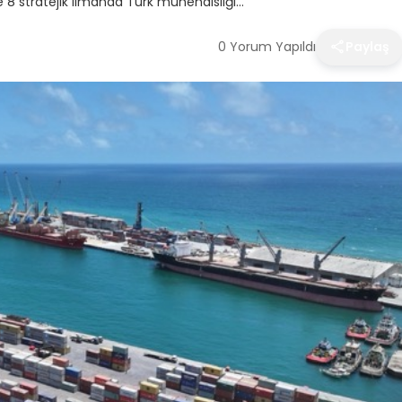
e 8 stratejik limanda Türk mühendisliği…
0 Yorum Yapıldı
Paylaş