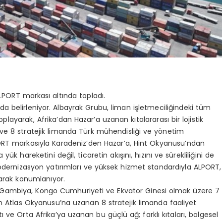
ALPORT markası altında topladı.
a belirleniyor. Albayrak Grubu, liman işletmeciliğindeki tüm
playarak, Afrika’dan Hazar’a uzanan kıtalararası bir lojistik
 ve 8 stratejik limanda Türk mühendisliği ve yönetim
ORT markasıyla Karadeniz’den Hazar’a, Hint Okyanusu’ndan
k hareketini değil, ticaretin akışını, hızını ve sürekliliğini de
, modernizasyon yatırımları ve yüksek hizmet standardıyla ALPORT,
olarak konumlanıyor.
 Gambiya, Kongo Cumhuriyeti ve Ekvator Ginesi olmak üzere 7
n Atlas Okyanusu’na uzanan 8 stratejik limanda faaliyet
ve Orta Afrika’ya uzanan bu güçlü ağ; farklı kıtaları, bölgesel