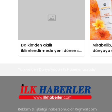
Aldı
Daikin’den akıllı
Mirabellix
iklimlendirmede yeni dönem:
dünyaya 
Madoka Plus Türkiye’de
büyümesi
Türkiye'den Dünya'yadan ilk Haberler burada
Reklam & İşbirliği:
habersonuclari@gmail.com