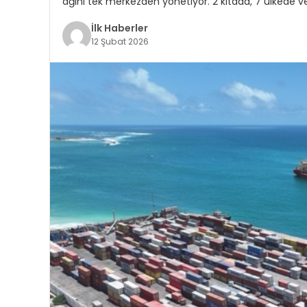
ağını tek merkezden yönetiyor. 2 kıtada, 7 ülkede v
İlk Haberler
12 Şubat 2026