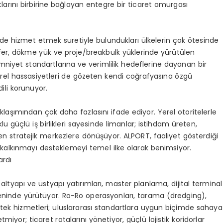
atlarını birbirine bağlayan entegre bir ticaret omurgası
 de hizmet etmek suretiyle bulundukları ülkelerin çok ötesinde
efer, dökme yük ve proje/breakbulk yüklerinde yürütülen
iyet standartlarına ve verimlilik hedeflerine dayanan bir
 yerel hassasiyetleri de gözeten kendi coğrafyasına özgü
dili korunuyor.
aklaşımından çok daha fazlasını ifade ediyor. Yerel otoritelerle
u güçlü iş birlikleri sayesinde limanlar; istihdam üreten,
üten stratejik merkezlere dönüşüyor. ALPORT, faaliyet gösterdiği
kalkınmayı desteklemeyi temel ilke olarak benimsiyor.
ardı
ltyapı ve üstyapı yatırımları, master planlama, dijital terminal
kseninde yürütüyor. Ro-Ro operasyonları, tarama (dredging),
estek hizmetleri; uluslararası standartlara uygun biçimde sahaya
iyor; ticaret rotalarını yönetiyor, güçlü lojistik koridorlar