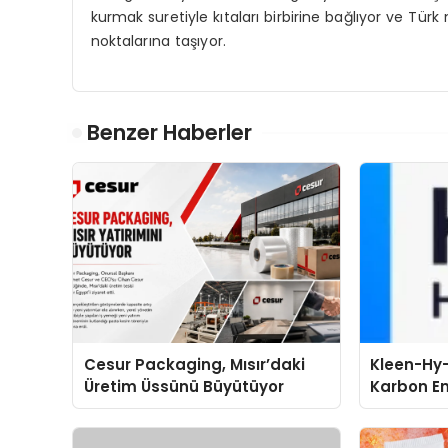
kurmak suretiyle kıtaları birbirine bağlıyor ve Tür
noktalarına taşıyor.
Benzer Haberler
Cesur Packaging, Mısır’daki
Kleen-Hy-
Üretim Üssünü Büyütüyor
Karbon Em
Isıtma Te
TSSA Düze