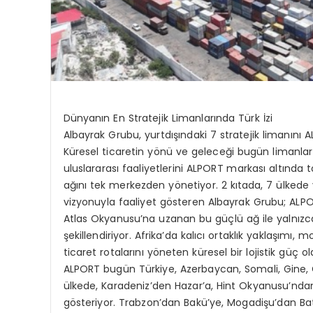
Dünyanın En Stratejik Limanlarında Türk İzi
Albayrak Grubu, yurtdışındaki 7 stratejik limanını 
Küresel ticaretin yönü ve geleceği bugün limanlard
uluslararası faaliyetlerini ALPORT markası altında to
ağını tek merkezden yönetiyor. 2 kıtada, 7 ülkede
vizyonuyla faaliyet gösteren Albayrak Grubu; ALP
Atlas Okyanusu’na uzanan bu güçlü ağ ile yalnızca yü
şekillendiriyor. Afrika’da kalıcı ortaklık yaklaşımı
ticaret rotalarını yöneten küresel bir lojistik güç 
ALPORT bugün Türkiye, Azerbaycan, Somali, Gine,
ülkede, Karadeniz’den Hazar’a, Hint Okyanusu’nda
gösteriyor. Trabzon’dan Bakü’ye, Mogadişu’dan Batı 