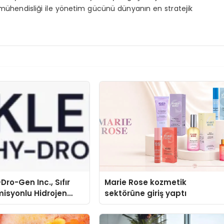
k mühendisliği ile yönetim gücünü dünyanın en stratejik
Dro-Gen Inc., Sıfır
Marie Rose kozmetik
isyonlu Hidrojen
sektörüne giriş yaptı
knolojisinde ISO ve
nleyici Onaylarını