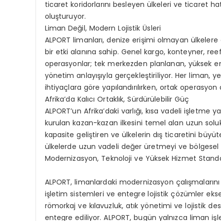
ticaret koridorlarını besleyen ülkeleri ve ticaret h
oluşturuyor.
Liman Değil, Modern Lojistik Üsleri
ALPORT limanları, denize erişimi olmayan ülkelere
bir etki alanına sahip. Genel kargo, konteyner, re
operasyonlar; tek merkezden planlanan, yüksek emn
yönetim anlayışıyla gerçekleştiriliyor. Her liman,
ihtiyaçlara göre yapılandırılırken, ortak operasyon 
Afrika’da Kalıcı Ortaklık, Sürdürülebilir Güç
ALPORT’un Afrika’daki varlığı, kısa vadeli işletme y
kurulan kazan-kazan ilkesini temel alan uzun solukl
kapasite geliştiren ve ülkelerin dış ticaretini büy
ülkelerde uzun vadeli değer üretmeyi ve bölgesel 
Modernizasyon, Teknoloji ve Yüksek Hizmet Stand
ALPORT, limanlardaki modernizasyon çalışmalarını a
işletim sistemleri ve entegre lojistik çözümler e
römorkaj ve kılavuzluk, atık yönetimi ve lojistik d
entegre ediliyor. ALPORT, bugün yalnızca liman işletm