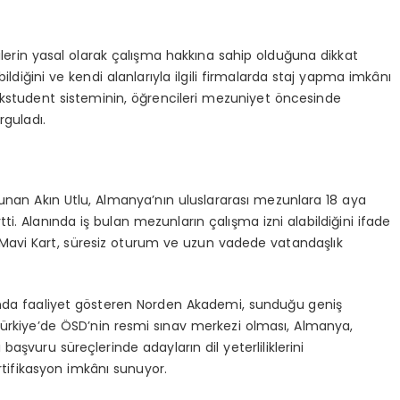
lerin yasal olarak çalışma hakkına sahip olduğuna dikkat
ildiğini ve kendi alanlarıyla ilgili firmalarda staj yapma imkânı
kstudent sisteminin, öğrencileri mezuniyet öncesinde
rguladı.
lunan Akın Utlu, Almanya’nın uluslararası mezunlara 18 aya
tti. Alanında iş bulan mezunların çalışma izni alabildiğini ifade
B Mavi Kart, süresiz oturum ve uzun vadede vatandaşlık
nında faaliyet gösteren Norden Akademi, sunduğu geniş
ürkiye’de ÖSD’nin resmi sınav merkezi olması, Almanya,
başvuru süreçlerinde adayların dil yeterliliklerini
ertifikasyon imkânı sunuyor.