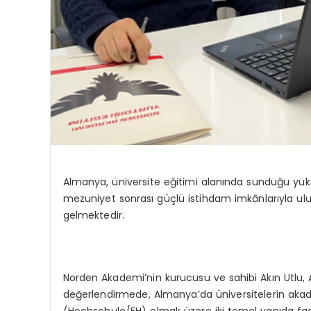
Almanya, üniversite eğitimi alanında sunduğu yük
mezuniyet sonrası güçlü istihdam imkânlarıyla ulus
gelmektedir.
Norden Akademi’nin kurucusu ve sahibi Akın Utlu, A
değerlendirmede, Almanya’da üniversitelerin akadem
(Hochschule/FH) olmak üzere iki temel yapıda faali