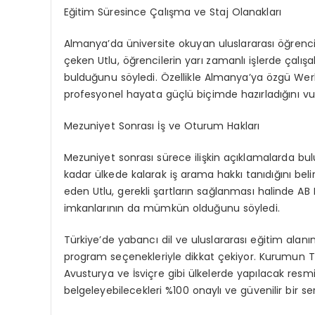
Eğitim Süresince Çalışma ve Staj Olanakları
Almanya’da üniversite okuyan uluslararası öğrenci
çeken Utlu, öğrencilerin yarı zamanlı işlerde çalışab
bulduğunu söyledi. Özellikle Almanya’ya özgü Wer
profesyonel hayata güçlü biçimde hazırladığını vu
Mezuniyet Sonrası İş ve Oturum Hakları
Mezuniyet sonrası sürece ilişkin açıklamalarda bu
kadar ülkede kalarak iş arama hakkı tanıdığını belir
eden Utlu, gerekli şartların sağlanması halinde A
imkanlarının da mümkün olduğunu söyledi.
Türkiye’de yabancı dil ve uluslararası eğitim ala
program seçenekleriyle dikkat çekiyor. Kurumun T
Avusturya ve İsviçre gibi ülkelerde yapılacak resmi 
belgeleyebilecekleri %100 onaylı ve güvenilir bir s