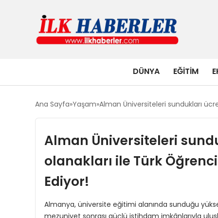
DÜNYA
EĞITIM
E
Ana Sayfa
Yaşam
Alman Üniversiteleri sundukları ücr
Alman Üniversiteleri sunduk
olanakları ile Türk Öğren
Ediyor!
Almanya, üniversite eğitimi alanında sunduğu yükse
mezuniyet sonrası güçlü istihdam imkânlarıyla ulusl