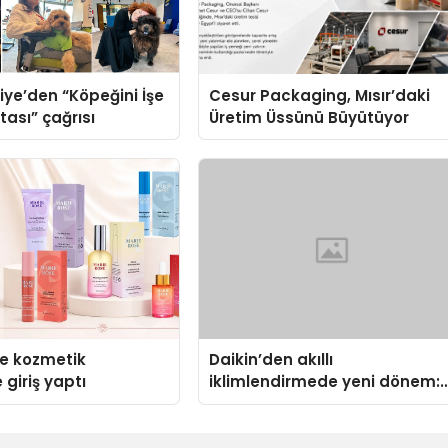
iye’den “Köpeğini İşe
Cesur Packaging, Mısır’daki
tası” çağrısı
Üretim Üssünü Büyütüyor
se kozmetik
Daikin’den akıllı
 giriş yaptı
iklimlendirmede yeni dönem:
Madoka Plus Türkiye’de