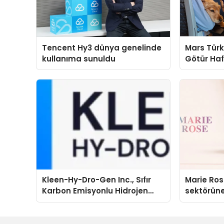
Tencent Hy3 dünya genelinde
Mars Türk
kullanıma sunuldu
Götür Haf
Kleen-Hy-Dro-Gen Inc., Sıfır
Marie Ro
Karbon Emisyonlu Hidrojen
sektörüne
Isıtma Teknolojisinde ISO ve
TSSA Düzenleyici Onaylarını
Aldı