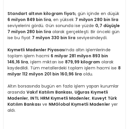
Standart altının kilogram fiyatı
, gün içinde en düşük
6 milyon 849 bin lira
, en yüksek
7 milyon 280 bin lira
seviyelerini gördü. Gün sonunda ise yüzde
0,7 düşüşle
7 milyon 280 bin lira
olarak gerçekleşti. Bir önceki gün
ise bu fiyat
7 milyon 330 bin lira
seviyesindeydi.
Kıymetli Madenler Piyasası
‘nda altın işlemlerinde
toplam işlem hacmi
6 milyar 281 milyon 893 bin
146,16 lira
, işlem miktarı ise
879,99 kilogram
olarak
kaydedildi. Tüm metallerdeki toplam işlem hacmi ise
8
milyar 112 milyon 201 bin 160,96 lira
oldu.
Altın borsasında bugün en fazla işlem yapan kurumlar
arasında
Vakıf Katılım Bankası
,
Uğuras Kıymetli
Madenler
,
INTL HRM Kıymetli Madenler
,
Kuveyt Türk
Katılım Bankası
ve
NMGlobal Kıymetli Madenler
yer
aldı.