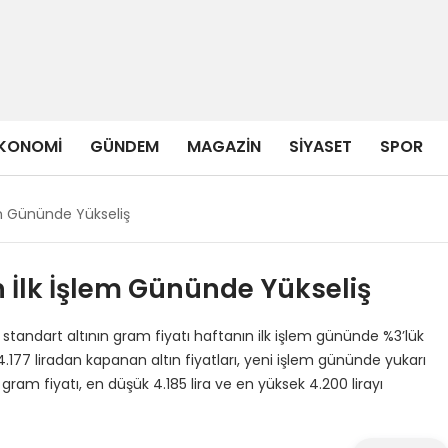
KONOMI
GÜNDEM
MAGAZIN
SIYASET
SPOR
em Gününde Yükseliş
 İlk İşlem Gününde Yükseliş
standart altının gram fiyatı haftanın ilk işlem gününde %3’lük
4.177 liradan kapanan altın fiyatları, yeni işlem gününde yukarı
 gram fiyatı, en düşük 4.185 lira ve en yüksek 4.200 lirayı