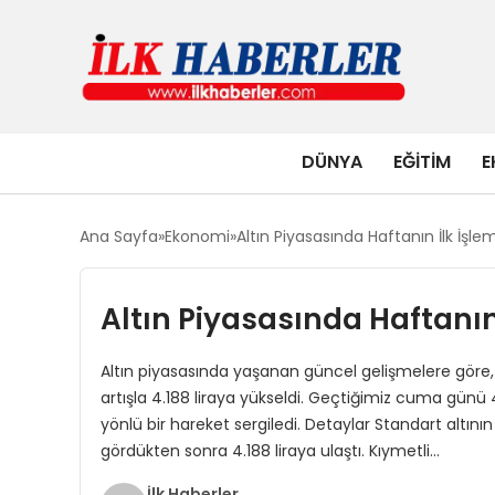
DÜNYA
EĞITIM
E
Ana Sayfa
Ekonomi
Altın Piyasasında Haftanın İlk İşl
Altın Piyasasında Haftanın
Altın piyasasında yaşanan güncel gelişmelere göre, 
artışla 4.188 liraya yükseldi. Geçtiğimiz cuma günü 
yönlü bir hareket sergiledi. Detaylar Standart altının
gördükten sonra 4.188 liraya ulaştı. Kıymetli…
İlk Haberler