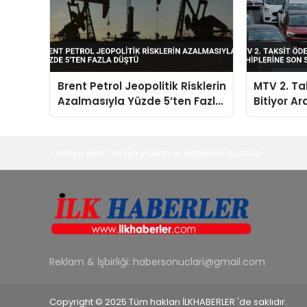
Brent Petrol Jeopolitik Risklerin
MTV 2. Ta
Azalmasıyla Yüzde 5’ten Fazla
Bitiyor Ar
Düştü
Gün Uyarı
Türkiye'den Dünya'yadan ilk Haberler burada
Reklam & İşbirliği:
habersonuclari@gmail.com
Copyright © 2025 Tüm hakları İLKHABERLER 'de saklıdır.