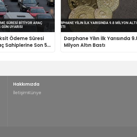
ksit Ödeme Süresi
Darphane Yilın İlk Yarısında 9.
aç Sahiplerine Son 5
Milyon Altın Bastı
sı
Hakkımızda
İletişim
Künye