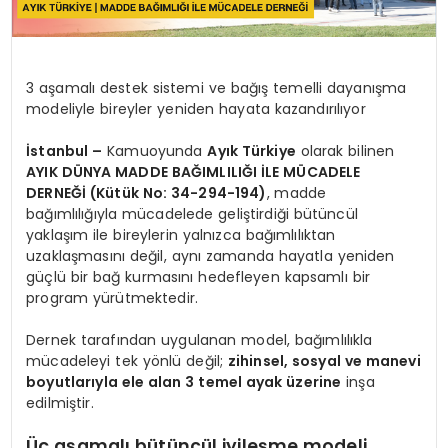
3 aşamalı destek sistemi ve bağış temelli dayanışma
modeliyle bireyler yeniden hayata kazandırılıyor
İstanbul –
Kamuoyunda
Ayık Türkiye
olarak bilinen
AYIK DÜNYA MADDE BAĞIMLILIĞI İLE MÜCADELE
DERNEĞİ (Kütük No: 34-294-194)
, madde
bağımlılığıyla mücadelede geliştirdiği bütüncül
yaklaşım ile bireylerin yalnızca bağımlılıktan
uzaklaşmasını değil, aynı zamanda hayatla yeniden
güçlü bir bağ kurmasını hedefleyen kapsamlı bir
program yürütmektedir.
Dernek tarafından uygulanan model, bağımlılıkla
mücadeleyi tek yönlü değil;
zihinsel, sosyal ve manevi
boyutlarıyla ele alan 3 temel ayak üzerine
inşa
edilmiştir.
Üç aşamalı bütüncül iyileşme modeli