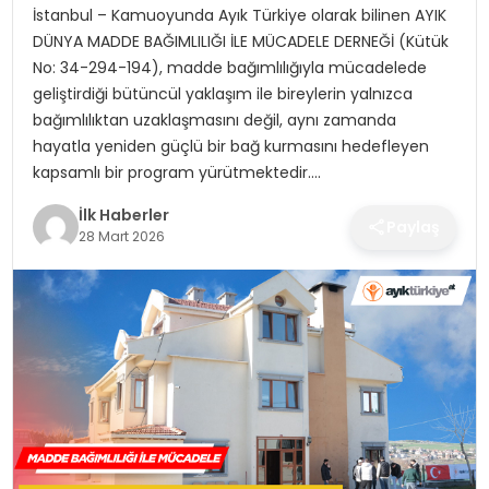
İstanbul – Kamuoyunda Ayık Türkiye olarak bilinen AYIK
SPOR
DÜNYA MADDE BAĞIMLILIĞI İLE MÜCADELE DERNEĞİ (Kütük
No: 34-294-194), madde bağımlılığıyla mücadelede
TEKNOLOJI
geliştirdiği bütüncül yaklaşım ile bireylerin yalnızca
bağımlılıktan uzaklaşmasını değil, aynı zamanda
YAŞAM
hayatla yeniden güçlü bir bağ kurmasını hedefleyen
kapsamlı bir program yürütmektedir….
İlk Haberler
Paylaş
28 Mart 2026