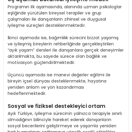
Programın ilk aşamasında, alanında uzman psikologlar
eşliğinde yürütülen bireysel terapiler ve grup
çalışmaları ile danışanların zihinsel ve duygusal
iyileşme süreçleri desteklenmektedir.
İkinci aşamada ise, bağımlılık sürecini bizzat yaşamış
ve iyileşmiş bireylerin rehberliğinde gerçekleştirilen
“ayık yaşam” dersleri ile danışanlara gerçek deneyimler
aktarılmakta, bu sayede sürece olan bağlılık ve
motivasyon güçlendirilmektedir.
Üçüncü aşamada ise manevi değerler eğitimi ile
bireyin içsel dünyası desteklenmekte, hayatına
yeniden anlam ve yön kazandırması
hedeflenmektedir.
Sosyal ve fiziksel destekleyici ortam
Ayık Türkiye, iyileşme sürecinin yalnızca terapiyle sınırlı
olmadığının bilinciyle hareket ederek danışanların
sosyal becerilerini geliştirmeye ve yaşamla yeniden
bağ kurmalarını sağlamaya yönelik çeşitli etkinlikler