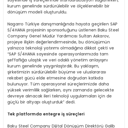
sayesinde iş süreçlerinde standardizasyon sağlanırken,
kurum genelinde sürdürülebilir ve ölçeklenebilir bir
dönüşüm modeli oluşturuldu.
Nagarro Türkiye danışmanlığında hayata geçirilen SAP
S/4HANA projesinin sponsorluğunu üstlenen Baku Steel
Company Genel Müdür Yardımcısı Sultan Askarov,
projeye ilişkin değerlendirmesinde, bu dönüşümün
yalnızca teknoloji yatırımı olmadığına dikkat çekti ve
“SAP S/4HANA sayesinde operasyonlarımızda tam
şeffaflığa ulaştık ve veri odaklı yönetim anlayışını
kurum genelinde yaygınlaştırdık. Bu yaklaşım,
şirketimizin sürdürülebilir büyüme ve uluslararası
rekabet gücü elde etmesine doğrudan katkıda
bulunuyor. Tüm operasyonel süreçlerimizde daha
yüksek verimlilik sağlarken, aynı zamanda gelecekte
devreye alınacak ileri teknoloji uygulamaları için de
güçlü bir altyapı oluşturduk” dedi.
Tek
platformda
entegre
iş süreçleri
Baku Steel Company Dijital Dönüşüm Direktörü Galib