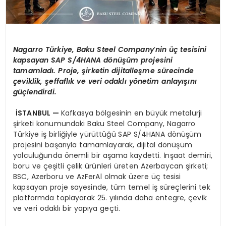
Nagarro
Türkiye, Baku Steel Company
’
nin üç tesisini
kapsayan SAP S/4HANA d
ö
nüşüm projesini
tamamladı. Proje, şirketin dijitalleşme sürecinde
çeviklik, şeffaflık ve veri odaklı y
ö
netim anlayışını
güçlendirdi.
İSTANBUL —
Kafkasya bölgesinin en büyük metalurji
şirketi konumundaki Baku Steel Company, Nagarro
Türkiye iş birliğiyle yürüttüğü SAP S/4HANA dönüşüm
projesini başarıyla tamamlayarak, dijital dönüşüm
yolculuğunda önemli bir aşama kaydetti. İnşaat demiri,
boru ve çeşitli çelik ürünleri üreten Azerbaycan şirketi;
BSC, Azerboru ve AzFerAl olmak üzere üç tesisi
kapsayan proje sayesinde, tüm temel iş süreçlerini tek
platformda toplayarak 25. yılında daha entegre, çevik
ve veri odaklı bir yapıya geçti.