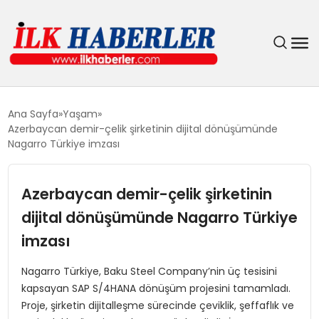
DÜNYA
Ana Sayfa
Yaşam
Azerbaycan demir-çelik şirketinin dijital dönüşümünde
EĞITIM
Nagarro Türkiye imzası
EKONOMI
Azerbaycan demir-çelik şirketinin
dijital dönüşümünde Nagarro Türkiye
GÜNDEM
imzası
MAGAZIN
Nagarro Türkiye, Baku Steel Company’nin üç tesisini
kapsayan SAP S/4HANA dönüşüm projesini tamamladı.
SIYASET
Proje, şirketin dijitalleşme sürecinde çeviklik, şeffaflık ve