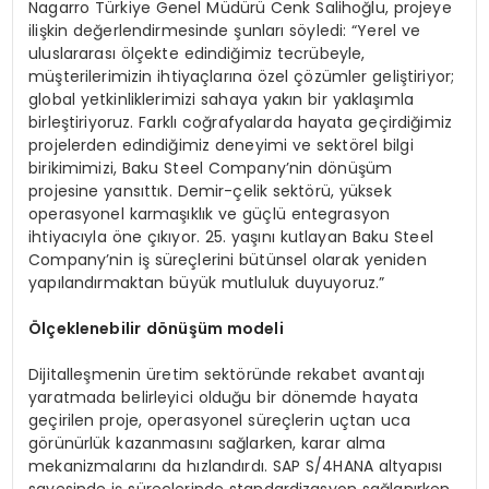
Nagarro Türkiye Genel Müdürü Cenk Salihoğlu, projeye
ilişkin değerlendirmesinde şunları söyledi: “Yerel ve
uluslararası ölçekte edindiğimiz tecrübeyle,
müşterilerimizin ihtiyaçlarına özel çözümler geliştiriyor;
global yetkinliklerimizi sahaya yakın bir yaklaşımla
birleştiriyoruz. Farklı coğrafyalarda hayata geçirdiğimiz
projelerden edindiğimiz deneyimi ve sektörel bilgi
birikimimizi, Baku Steel Company’nin dönüşüm
projesine yansıttık. Demir-çelik sektörü, yüksek
operasyonel karmaşıklık ve güçlü entegrasyon
ihtiyacıyla öne çıkıyor. 25. yaşını kutlayan Baku Steel
Company’nin iş süreçlerini bütünsel olarak yeniden
yapılandırmaktan büyük mutluluk duyuyoruz.”
Ölçeklenebilir
d
ö
nüşüm
modeli
Dijitalleşmenin üretim sektöründe rekabet avantajı
yaratmada belirleyici olduğu bir dönemde hayata
geçirilen proje, operasyonel süreçlerin uçtan uca
görünürlük kazanmasını sağlarken, karar alma
mekanizmalarını da hızlandırdı. SAP S/4HANA altyapısı