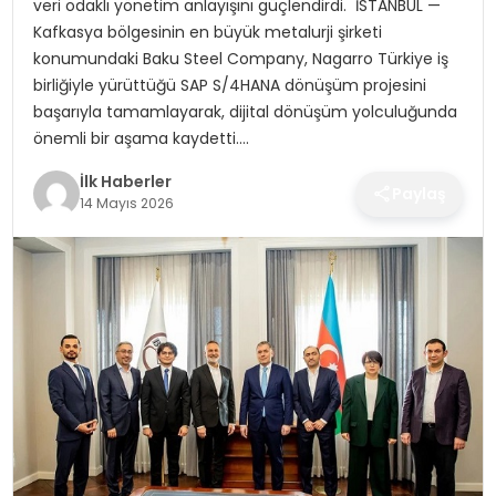
veri odaklı yönetim anlayışını güçlendirdi. İSTANBUL —
SPOR
Kafkasya bölgesinin en büyük metalurji şirketi
konumundaki Baku Steel Company, Nagarro Türkiye iş
TEKNOLOJI
birliğiyle yürüttüğü SAP S/4HANA dönüşüm projesini
başarıyla tamamlayarak, dijital dönüşüm yolculuğunda
YAŞAM
önemli bir aşama kaydetti….
İlk Haberler
Paylaş
14 Mayıs 2026