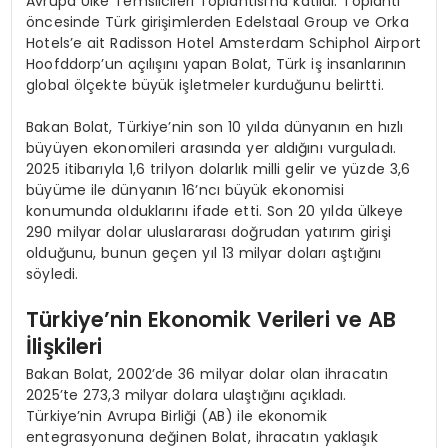
Avrupa Ülke Temsilcileri Toplantısı’na katıldı. Toplantı
öncesinde Türk girişimlerden Edelstaal Group ve Orka
Hotels’e ait Radisson Hotel Amsterdam Schiphol Airport
Hoofddorp’un açılışını yapan Bolat, Türk iş insanlarının
global ölçekte büyük işletmeler kurduğunu belirtti.
Bakan Bolat, Türkiye’nin son 10 yılda dünyanın en hızlı
büyüyen ekonomileri arasında yer aldığını vurguladı.
2025 itibarıyla 1,6 trilyon dolarlık milli gelir ve yüzde 3,6
büyüme ile dünyanın 16’ncı büyük ekonomisi
konumunda olduklarını ifade etti. Son 20 yılda ülkeye
290 milyar dolar uluslararası doğrudan yatırım girişi
olduğunu, bunun geçen yıl 13 milyar doları aştığını
söyledi.
Türkiye’nin Ekonomik Verileri ve AB
İlişkileri
Bakan Bolat, 2002’de 36 milyar dolar olan ihracatın
2025’te 273,3 milyar dolara ulaştığını açıkladı.
Türkiye’nin Avrupa Birliği (AB) ile ekonomik
entegrasyonuna değinen Bolat, ihracatın yaklaşık