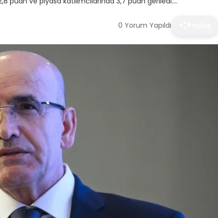
2,8 puan ve piyasa katılımcılarında 3,7 puan geriledi….
0 Yorum Yapıldı
Paylaş