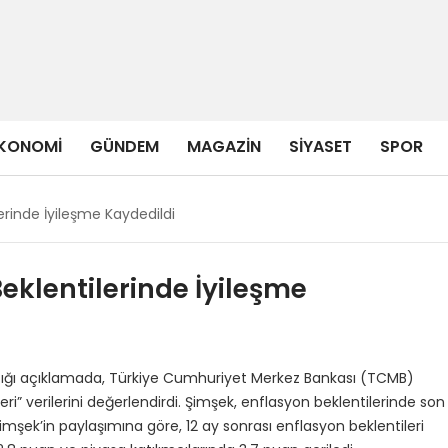
KONOMI
GÜNDEM
MAGAZIN
SIYASET
SPOR
erinde İyileşme Kaydedildi
eklentilerinde İyileşme
ığı açıklamada, Türkiye Cumhuriyet Merkez Bankası (TCMB)
i” verilerini değerlendirdi. Şimşek, enflasyon beklentilerinde son
. Şimşek’in paylaşımına göre, 12 ay sonrası enflasyon beklentileri