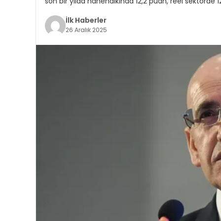
son bir yılda hanehalkında 12,2 puan, reel sektörde 1
İlk Haberler
26 Aralık 2025