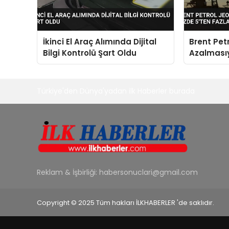
İkinci El Araç Alımında Dijital
Brent Petr
Bilgi Kontrolü Şart Oldu
Azalmasıy
Düştü
Türkiye'den Dünya'yadan ilk Haberler burada
Reklam & İşbirliği:
habersonuclari@gmail.com
Copyright © 2025 Tüm hakları İLKHABERLER 'de saklıdır.