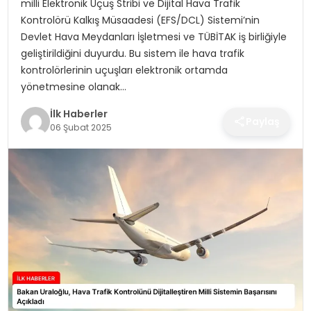
milli Elektronik Uçuş Stribi ve Dijital Hava Trafik
SPOR
Kontrolörü Kalkış Müsaadesi (EFS/DCL) Sistemi’nin
Devlet Hava Meydanları İşletmesi ve TÜBİTAK iş birliğiyle
TEKNOLOJI
geliştirildiğini duyurdu. Bu sistem ile hava trafik
kontrolörlerinin uçuşları elektronik ortamda
YAŞAM
yönetmesine olanak…
İlk Haberler
Paylaş
06 Şubat 2025