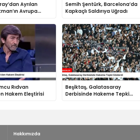
ay’dan Ayrılan
Semih Şentürk, Barcelona’da
man’ın Avrupa
Kapkaçlı Saldırıya Uğradı
Kısa Sürdü
umcu Rıdvan
Beşiktaş, Galatasaray
n Hakem Eleştirisi
Derbisinde Hakeme Tepki
Gösterdi
Hakkımızda