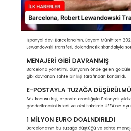
İspanyol devi Barcelona’nın, Bayern Münih’ten 202
Lewandowski transferi, dolandırıcılık skandalıyla so
MENAJERİ GİBİ DAVRANMIŞ
Barcelona yönetimi, dünyanın önde gelen golcüler
gibi davranan sahte bir kişi tarafından kandırıldı.
E-POSTAYLA TUZAĞA DÜŞÜRÜLMÜ
Söz konusu kişi, e-posta aracılığıyla Polonyalı yı
gönderilmesini istedi ve aksi takdirde UEFA’nın o
1 MİLYON EURO DOALNDIRILDI
Barcelona’nın bu tuzağa düştüğü ve sahte menajerin 