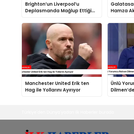
Brighton’un Liverpool’u
Galatasar
Deplasmanda Mağlup Ettiği
Hamza Ak
Maçta Ferdi Kadıoğlu’nun Golü
Macerası 
Manchester United Erik ten
Ünlü Yor
Hag ile Yollarını Ayırıyor
Dilmen’de
Türkiye'den Dünya'yadan ilk Haberler burada