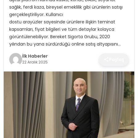
SPOR
sağlık, ferdi kaza, bireysel emeklilik gibi ürünlerin satışı
gerçekleştiriliyor. Kullanıcı
TEKNOLOJI
dostu arayüzler sayesinde ürünlere ilişkin teminat
kapsamları, fiyat bilgileri ve tüm detaylar kolayca
görüntülenebiliyor. Bereket Sigorta Grubu, 2020
YAŞAM
yılından bu yana sürdürdüğü online satış altyapısını…
İlk Haberler
Paylaş
22 Aralık 2025