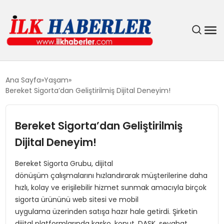
DÜNYA
Ana Sayfa
Yaşam
Bereket Sigorta’dan Geliştirilmiş Dijital Deneyim!
EĞITIM
Bereket Sigorta’dan Geliştirilmiş
EKONOMI
Dijital Deneyim!
GÜNDEM
Bereket Sigorta Grubu, dijital
dönüşüm çalışmalarını hızlandırarak müşterilerine daha
MAGAZIN
hızlı, kolay ve erişilebilir hizmet sunmak amacıyla birçok
sigorta ürününü web sitesi ve mobil
SIYASET
uygulama üzerinden satışa hazır hale getirdi. Şirketin
dijital platformlarında kasko, konut, DASK, seyahat