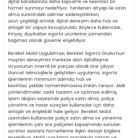
dijital kanallarında daha kapsamlı ve kesintisiz bir
hizmet sunmayı hedefliyor. Yenilenen altyapı ile satın
alma sürecindeki adımlar sadeleştirilirken,
ürün çeşitliliği artırıldı; dijital deneyim daha hızlı ve
anlaşılır bir yapıya kavuşturuldu. Böylece kullanıcılar,
ihtiyaç duydukları sigorta ürünlerine zamandan
bağımsız olarak güvenle erişebiliyor.
Bereket Mobil Uygulaması, Bereket Sigorta Grubu’nun
müşteri deneyimini merkeze alan dijitalleşme
vizyonunun önemli bir parçası olarak öne çıkıyor.
Güncel teknolojilerle geliştirilen uygulama, sigorta
işlemlerinin minimum adımda, hızlı ve
kesintisiz şekilde tamamlamasına imkân tanıyor. Akıllı
yönlendirmeler, sade tasarım ve optimize edilmiş
işlem akışları sayesinde poliçe satın alma, poliçe
yönetimi ve hasar süreçleri kullanıcılar için daha
anlaşılır ve erişilebilir hale geliyor. Bereket Mobil
üzerinden kullanıcılar poliçe satın alma ve yönetme
işlemlerinin yanı sıra poliçeleri kapsamında sunulan
ücretsiz asistans hizmetlerine ilişkin detaylı bilgilere
erişebiliyor. Mobil uygulama aracılığıyla zaman ve