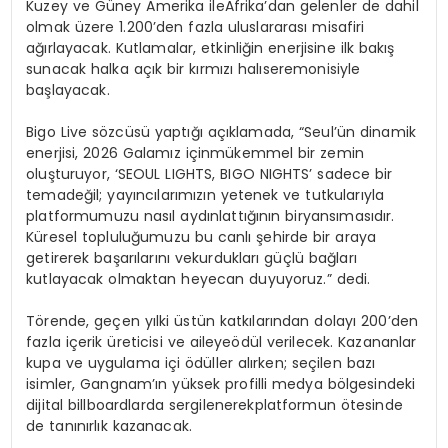
Kuzey ve Güney Amerika ileAfrika’dan gelenler de dahil
olmak üzere 1.200’den fazla uluslararası misafiri
ağırlayacak. Kutlamalar, etkinliğin enerjisine ilk bakış
sunacak halka açık bir kırmızı halıseremonisiyle
başlayacak.
Bigo Live sözcüsü yaptığı açıklamada, “Seul’ün dinamik
enerjisi, 2026 Galamız içinmükemmel bir zemin
oluşturuyor, ‘SEOUL LIGHTS, BIGO NIGHTS’ sadece bir
temadeğil; yayıncılarımızın yetenek ve tutkularıyla
platformumuzu nasıl aydınlattığının biryansımasıdır.
Küresel topluluğumuzu bu canlı şehirde bir araya
getirerek başarılarını vekurdukları güçlü bağları
kutlayacak olmaktan heyecan duyuyoruz.” dedi.
Törende, geçen yılki üstün katkılarından dolayı 200’den
fazla içerik üreticisi ve aileyeödül verilecek. Kazananlar
kupa ve uygulama içi ödüller alırken; seçilen bazı
isimler, Gangnam’ın yüksek profilli medya bölgesindeki
dijital billboardlarda sergilenerekplatformun ötesinde
de tanınırlık kazanacak.