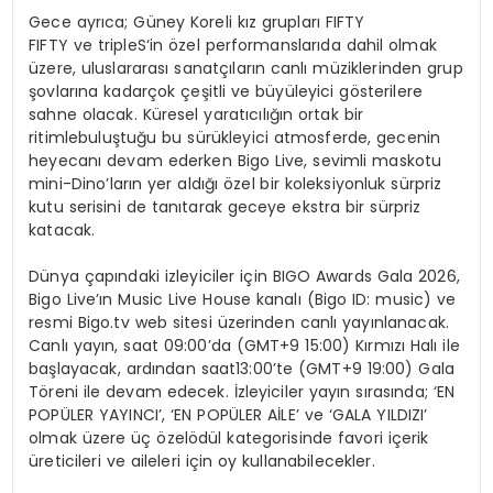
Gece ayrıca; Güney Koreli kız grupları
FIFTY
FIFTY
ve
tripleS
‘in özel performanslarıda dahil olmak
üzere, uluslararası sanatçıların canlı müziklerinden grup
şovlarına kadarçok çeşitli ve büyüleyici gösterilere
sahne olacak. Küresel yaratıcılığın ortak bir
ritimlebuluştuğu bu sürükleyici atmosferde, gecenin
heyecanı devam ederken Bigo Live, sevimli maskotu
mini-Dino’ların yer aldığı özel bir koleksiyonluk sürpriz
kutu serisini de tanıtarak geceye ekstra bir sürpriz
katacak.
Dünya çapındaki izleyiciler için BIGO Awards Gala 2026,
Bigo Live’ın Music Live House kanalı (Bigo ID: music) ve
resmi Bigo.tv web sitesi üzerinden canlı yayınlanacak.
Canlı yayın, saat 09:00’da (GMT+9 15:00) Kırmızı Halı ile
başlayacak, ardından saat13:00’te (GMT+9 19:00) Gala
Töreni ile devam edecek. İzleyiciler yayın sırasında; ‘EN
POPÜLER YAYINCI’, ‘EN POPÜLER AİLE’ ve ‘GALA YILDIZI’
olmak üzere üç özelödül kategorisinde favori içerik
üreticileri ve aileleri için oy kullanabilecekler.