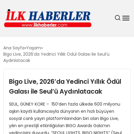
DÜNYA
Ana Sayfa
Yaşam
Bigo Live, 2026’da Yedinci Yıllık Ödül Galası ile Seul’ü
EĞITIM
Aydınlatacak
EKONOMI
Bigo Live, 2026’da Yedinci Yıllık Ödül
Galası ile Seul’ü Aydınlatacak
GÜNDEM
SEUL, GÜNEY KORE – 150’den fazla ülkede 600 milyonu
MAGAZIN
aşkın kayıtlı kullanıcısıyla dünyanın en hızlı büyüyen
sosyal canlı yayın platformlarından biri olan Bigo Live,
SIYASET
yılın en prestijli etkinliğiolan BIGO Awards Gala‘nın
yedincisini duyurdu. “SEOUL LIGHTS, BIGO NIGHTS” (Seul