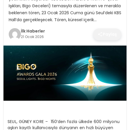
SPOR
Işıkları, Bigo Geceleri) temasıyla düzenlenen ve merakla
beklenen tören, 23 Ocak 2026 Cuma günü Seul’deki KBS
TEKNOLOJI
Hall’da gerçekleşecek. Tören, küresel içerik…
İlk Haberler
Paylaş
YAŞAM
21 Ocak 2026
SEUL, GÜNEY KORE –
150’den fazla ülkede 600 milyonu
aşkın kayıtlı kullanıcısıyla
dünyanın en hızlı büyüyen