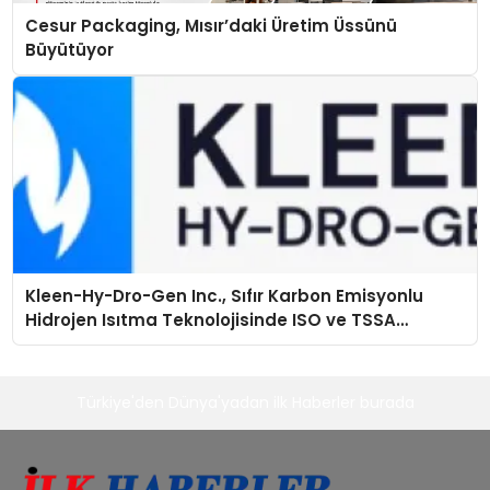
Cesur Packaging, Mısır’daki Üretim Üssünü
Büyütüyor
Kleen-Hy-Dro-Gen Inc., Sıfır Karbon Emisyonlu
Hidrojen Isıtma Teknolojisinde ISO ve TSSA
Düzenleyici Onaylarını Aldı
Türkiye'den Dünya'yadan ilk Haberler burada