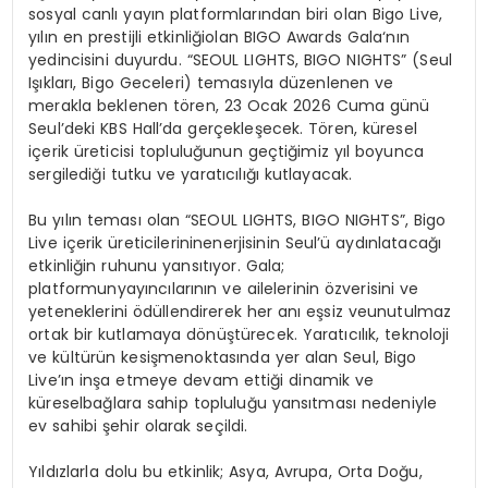
sosyal canlı yayın platformlarından biri olan Bigo Live,
yılın en prestijli etkinliğiolan
BIGO Awards Gala
‘nın
yedincisini duyurdu.
“SEOUL LIGHTS, BIGO NIGHTS”
(Seul
Işıkları, Bigo Geceleri) temasıyla düzenlenen ve
merakla beklenen tören, 23 Ocak 2026 Cuma günü
Seul’deki KBS Hall’da gerçekleşecek. Tören, küresel
içerik üreticisi topluluğunun geçtiğimiz yıl boyunca
sergilediği tutku ve yaratıcılığı kutlayacak.
Bu yılın teması olan “SEOUL LIGHTS, BIGO NIGHTS”, Bigo
Live içerik üreticilerininenerjisinin Seul’ü aydınlatacağı
etkinliğin ruhunu yansıtıyor. Gala;
platformunyayıncılarının ve ailelerinin özverisini ve
yeteneklerini ödüllendirerek her anı eşsiz veunutulmaz
ortak bir kutlamaya dönüştürecek. Yaratıcılık, teknoloji
ve kültürün kesişmenoktasında yer alan Seul, Bigo
Live’ın inşa etmeye devam ettiği dinamik ve
küreselbağlara sahip topluluğu yansıtması nedeniyle
ev sahibi şehir olarak seçildi.
Yıldızlarla dolu bu etkinlik; Asya, Avrupa, Orta Doğu,