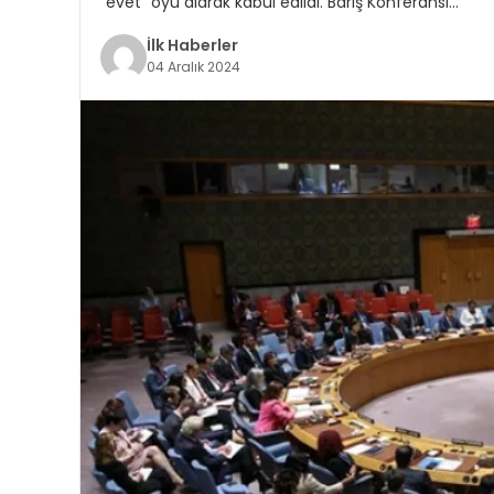
“evet” oyu alarak kabul edildi. Barış Konferansı…
İlk Haberler
04 Aralık 2024