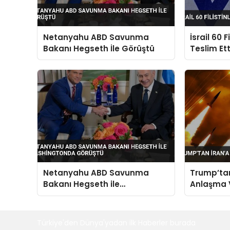
Netanyahu ABD Savunma
İsrail 60 F
Bakanı Hegseth İle Görüştü
Teslim Ett
Netanyahu ABD Savunma
Trump’tan
Bakanı Hegseth ile
Anlaşma 
Washingtonda Görüştü
Türkiye'den Dünya'yadan ilk Haberler burada