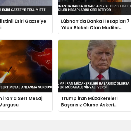
ilistinli Esiri Gazze’ye
Lübnan’da Banka Hesapları 7
i
Yıldır Blokeli Olan Mudiler
Hesaplarını Geri İstiyor
 İran’a Sert Mesaj
Trump İran Müzakereleri
Vurgusu
Başarısız Olursa Askeri
Müdahale Sinyali Verdi