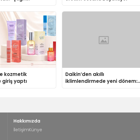
se kozmetik
Daikin’den akıllı
 giriş yaptı
iklimlendirmede yeni dönem:
Madoka Plus Türkiye’de
Hakkımızda
İletişim
Künye