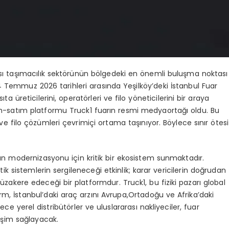
ası taşımacılık sektörünün bölgedeki en önemli buluşma noktası
– 4 Temmuz 2026 tarihleri arasında Yeşilköy’deki İstanbul Fuar
a üreticilerini, operatörleri ve filo yöneticilerini bir araya
ım-satım platformu Truck1 fuarın resmi medyaortağı oldu. Bu
 ve filo çözümleri çevrimiçi ortama taşınıyor. Böylece sınır ötesi
ların modernizasyonu için kritik bir ekosistem sunmaktadır.
atik sistemlerin sergileneceği etkinlik; karar vericilerin doğrudan
üzakere edeceği bir platformdur. Truck1, bu fiziki pazarı global
rm, İstanbul’daki araç arzını Avrupa,Ortadoğu ve Afrika’daki
ece yerel distribütörler ve uluslararası nakliyeciler, fuar
rişim sağlayacak.