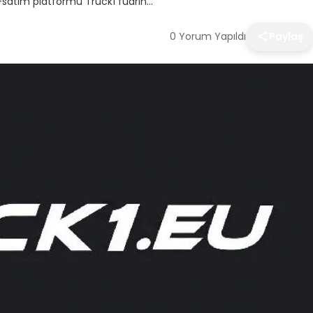
m-satım platformu Truck1 fuarın…
0 Yorum Yapıldı
Paylaş