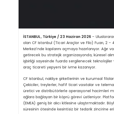
İSTANBUL, Türkiye / 23 Haziran 2026
– Uluslarar
olan CF Istanbul (Ticari Araçlar ve Filo) Fuarı, 2 
Merkezi’nde kapılarını açmaya hazırlanıyor. Ağır vasıt
getirecek bu stratejik organizasyonda, küresel al
işbirliği sayesinde fuarda sergilenecek teknolojiler
araç ticareti yepyeni bir ivme kazanıyor.
CF Istanbul, nakliye şirketlerinin ve kurumsal filo
Çekiciler, treylerler, hafif ticari vasıtalar ve telem
üretici ve distribütörlerle operasyonel hacimleri m
ağlara bağlayan bir köprü görevi üstleniyor. Platfo
(EMEA) geniş bir alıcı kitlesine ulaştırmaktadır. Böyl
süresinin ötesinde kesintisiz bir tedarik zincirine e