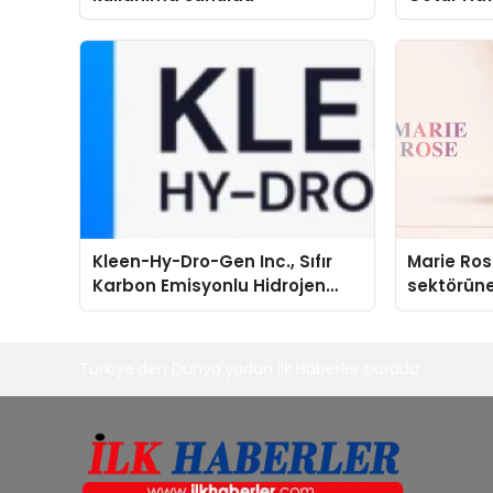
Kleen-Hy-Dro-Gen Inc., Sıfır
Marie Ro
Karbon Emisyonlu Hidrojen
sektörüne
Isıtma Teknolojisinde ISO ve
TSSA Düzenleyici Onaylarını
Aldı
Türkiye'den Dünya'yadan ilk Haberler burada