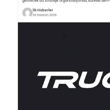
getirecek bu stratejik organizasyonda, küresel alı
İlk Haberler
26 Haziran 2026