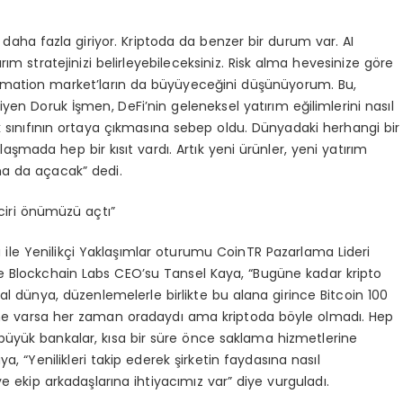
daha fazla giriyor. Kriptoda da benzer bir durum var. AI
ırım stratejinizi belirleyebileceksiniz. Risk alma hevesinize göre
ormation market’ların da büyüyeceğini düşünüyorum. Bu,
yen Doruk İşmen, DeFi’nin geleneksel yatırım eğilimlerini nasıl
lık sınıfının ortaya çıkmasına sebep oldu. Dünyadaki herhangi bir
laşmada hep bir kısıt vardı. Artık yeni ürünler, yeni yatırım
daha da açacak” dedi.
ciri önümüzü açtı”
ile Yenilikçi Yaklaşımlar oturumu CoinTR Pazarlama Lideri
 Blockchain Labs CEO’su Tansel Kaya, “Bugüne kadar kripto
al dünya, düzenlemelerle birlikte bu alana girince Bitcoin 100
 ne varsa her zaman oradaydı ama kriptoda böyle olmadı. Hep
büyük bankalar, kısa bir süre önce saklama hizmetlerine
, “Yenilikleri takip ederek şirketin faydasına nasıl
 ekip arkadaşlarına ihtiyacımız var” diye vurguladı.