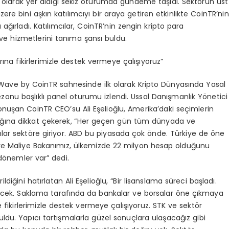
 olarak yer aldığı sekiz oturumda gündeme taşıdı. Sektörün üst
ere bini aşkın katılımcıyı bir araya getiren etkinlikte CoinTR’nin
ırladı. Katılımcılar, CoinTR’nin zengin kripto para
ve hizmetlerini tanıma şansı buldu.
ına fikirlerimizle destek vermeye çalışıyoruz”
ave by CoinTR sahnesinde ilk olarak Kripto Dünyasında Yasal
nu başlıklı panel oturumu izlendi. Ussal Danışmanlık Yönetici
nuşan CoinTR CEO’su Ali Eşelioğlu, Amerika’daki seçimlerin
ğına dikkat çekerek, “Her geçen gün tüm dünyada ve
mlar sektöre giriyor. ABD bu piyasada çok önde. Türkiye de öne
e ve Maliye Bakanımız, ülkemizde 22 milyon hesap olduğunu
 dönemler var” dedi.
iğini hatırlatan Ali Eşelioğlu, “Bir lisanslama süreci başladı.
ecek. Saklama tarafında da bankalar ve borsalar öne çıkmaya
e fikirlerimizle destek vermeye çalışıyoruz. STK ve sektör
kuruldu. Yapıcı tartışmalarla güzel sonuçlara ulaşacağız gibi