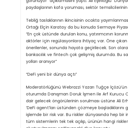
görünüyor” açıklamasını yaptı. Ali Eşelioğlu “Düny
paydaşlarının kafa yoruması, sektör temsilcilerini
Tebliğ taslaklarının ikincisinin ocakta yayımlanma
Ortağı Elçin Karatay da bu konuda Sermaye Piyasas
“En çok üstünde durulan konu, yatırımcının korunma
aktörler için regülasyonlara ihtiyaç var. Öne çıkan
önerilenler, sonunda hayata geçirilecek. Son olarak
bankacılık ve fintech çok gelişmiş durumda. Bu sa
yolları aranıyor”
“DeFi yeni bir dünya açtı”
Moderatörlüğünü Webrazzi Yazarı Tuğçe İçözü’ün yap
oturumda Danışman Doruk İşmen ile Arf Kurucu Ort
dair gelecek öngörülerinin sorulması üstüne Ali Erh
‘DeFi agent’ları üstünden çözmeye başladıklarını görü
işlemde bir risk var. Bu riskler dünyasında hep bir 
tüm sistemlerin tek tek açılıp, ürünün hangi riskler