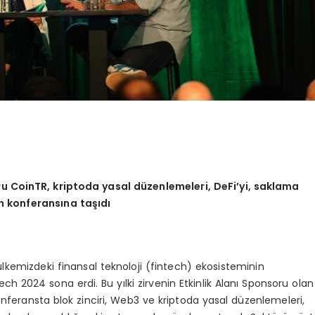
u CoinTR, kriptoda yasal d
ü
zenlemeleri, DeFi’yi, saklama
ch konferans
ı
na ta
şı
d
ı
 ülkemizdeki finansal teknoloji (fintech) ekosisteminin
ech 2024 sona erdi. Bu yılki zirvenin Etkinlik Alanı Sponsoru olan
onferansta blok zinciri, Web3 ve kriptoda yasal düzenlemeleri,