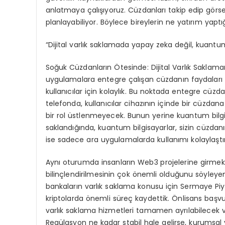
anlatmaya çalışıyoruz. Cüzdanları takip edip görsell
planlayabiliyor. Böylece bireylerin ne yatırım yaptığ
“Dijital varlık saklamada yapay zeka değil, kuantum 
Soğuk Cüzdanların Ötesinde: Dijital Varlık Saklama
uygulamalara entegre çalışan cüzdanın faydaları 
kullanıcılar için kolaylık. Bu noktada entegre cüzda
telefonda, kullanıcılar cihazının içinde bir cüzdan
bir rol üstlenmeyecek. Bunun yerine kuantum bilgisa
saklandığında, kuantum bilgisayarlar, sizin cüzdanı
ise sadece ara uygulamalarda kullanımı kolaylaştı
Aynı oturumda insanların Web3 projelerine girmekte
bilinçlendirilmesinin çok önemli olduğunu söyley
bankaların varlık saklama konusu için Sermaye Piya
kriptolarda önemli süreç kaydettik. Önlisans baş
varlık saklama hizmetleri tamamen ayrılabilecek 
Regülasyon ne kadar stabil hale gelirse, kurumsal