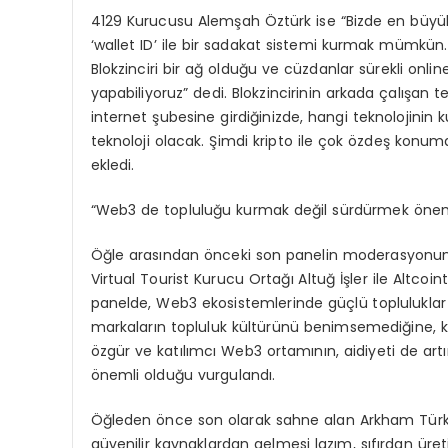
4129 Kurucusu Alemşah Öztürk ise “Bizde en büyük
‘wallet ID’ ile bir sadakat sistemi kurmak mümkün. Ki
Blokzinciri bir ağ olduğu ve cüzdanlar sürekli onlin
yapabiliyoruz” dedi. Blokzincirinin arkada çalışan
internet şubesine girdiğinizde, hangi teknolojinin ku
teknoloji olacak. Şimdi kripto ile çok özdeş konu
ekledi.
“Web3 de topluluğu kurmak değil sürdürmek önem
Öğle arasından önceki son panelin moderasyonun
Virtual Tourist Kurucu Ortağı Altuğ İşler ile Altco
panelde, Web3 ekosistemlerinde güçlü topluluklar
markaların topluluk kültürünü benimsemediğine, kull
özgür ve katılımcı Web3 ortamının, aidiyeti de art
önemli olduğu vurgulandı.
Öğleden önce son olarak sahne alan Arkham Türkiye
güvenilir kaynaklardan gelmesi lazım, sıfırdan ür