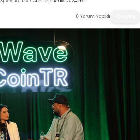
nı Sponsoru olan CoinTR, 11 Aralık 2024’te…
0 Yorum Yapıldı
Paylaş