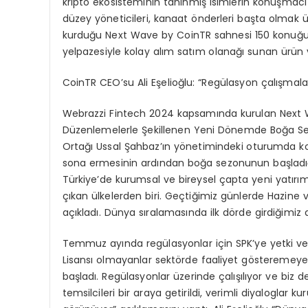
kripto ekosisteminin tanınmış isimlerin konuşmacı
düzey yöneticileri, kanaat önderleri başta olmak üz
kurduğu Next Wave by CoinTR sahnesi 150 konuğu ağ
yelpazesiyle kolay alım satım olanağı sunan ürün 
CoinTR CEO’su Ali Eşelioğlu: “Regülasyon çalışmalar
Webrazzi Fintech 2024 kapsamında kurulan Next W
Düzenlemelerle Şekillenen Yeni Dönemde Boğa Sezo
Ortağı Ussal Şahbaz’ın yönetimindeki oturumda ko
sona ermesinin ardından boğa sezonunun başladı
Türkiye’de kurumsal ve bireysel çapta yeni yatırı
çıkan ülkelerden biri. Geçtiğimiz günlerde Hazin
açıkladı. Dünya sıralamasında ilk dörde girdiğimiz
Temmuz ayında regülasyonlar için SPK’ye yetki verild
Lisansı olmayanlar sektörde faaliyet gösteremey
başladı. Regülasyonlar üzerinde çalışılıyor ve biz d
temsilcileri bir araya getirildi, verimli diyaloglar 