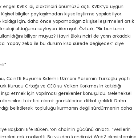
 engel KVKK idi, blokzinciri önümüzü açtı. KVKK’ya uygun
şisel bilgiler paylaşılmadan kişiselleştirme yapılabiliyor.
e kaldığı için, daha önce yapamadığınız kişiselleştirmeleri artık
 teknoloji olduğunu söyleyen Alemşah Öztürk, “Bir bankanın
llanıldığını biliyor muyuz? Hayır! Blokzinciri de yarın arkadaki
mda. Yapay zeka ile bu durum kısa sürede değişecek” diye
li”
u, CoinTR Büyüme Kıdemli Uzmanı Yasemin Türkoğlu yaptı.
inturk Kurucu Ortağı ve CEO’su Volkan Korkmaz’ın katıldığı
 inşa etmek için yapılması gerekenler konuşuldu. Geleneksel
anıcıları tüketici olarak gördüklerine dikkat çekildi. Daha
ırdığı belirtilerek, topluluğu kurmanın değil sürdürmenin daha
 Başkanı Efe Büken, ‘on chain’in gücünü anlattı. “Verilerin
etilmeleri çok maliyetli. Bu yüzden kendimizi Web2 ekosistemine