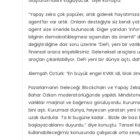
oluşturulmasını sağlayacak” diye konuştu.
“Yapay zeka çok popüler, artık giderek hayatımıza 
agent’lar var artık. Onların desteğiyle siz kendi yat
agent size öneride bulunacak. Diğer yandan ‘inf
bilginin demokratikleşmesi açısından da önemli” di
değiştirdiğine dair soru üzerine “DeFi, yeni bir var
finansal araca erişebilirsiniz. Geleneksel araçlara u
araçları çıkarılabiliyor. DeFi yeni bir dünya açtı, 
Alemşah Öztürk: “En büyük engel KVKK idi, blok zin
Pazarlamanın Geleceği: Blockchain ve Yapay Zeka 
Bahar Özkan moderatörlüğünde yapıldı. Mindstone
varlıklar marjinal ve bağımsız görülüyordu. Kurums
bini aştı. Kurumsal dünya, heyecan yaratan yeni
uzak durdular. Ta ki bugüne kadar… Bizde de bazı 
başlayacaklarını duyurdu.” diye konuştu. Tansel Kaya
kullanabileceğimiz konusunda çalışacak orta seviye