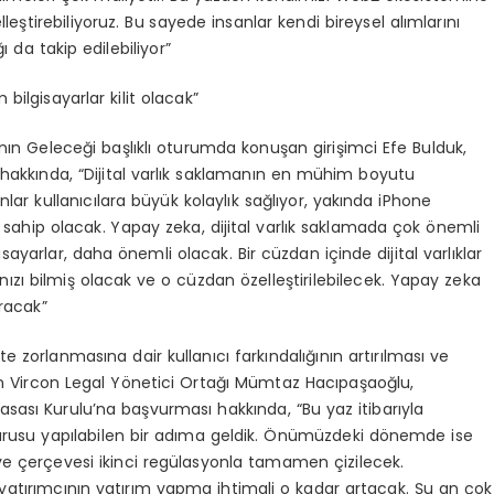
eştirebiliyoruz. Bu sayede insanlar kendi bireysel alımlarını
ı da takip edilebiliyor”
bilgisayarlar kilit olacak”
nın Geleceği başlıklı oturumda konuşan girişimci Efe Bulduk,
hakkında, “Dijital varlık saklamanın en mühim boyutu
nlar kullanıcılara büyük kolaylık sağlıyor, yakında iPhone
a sahip olacak. Yapay zeka, dijital varlık saklamada çok önemli
yarlar, daha önemli olacak. Bir cüzdan içinde dijital varlıklar
nızı bilmiş olacak ve o cüzdan özelleştirilebilecek. Yapay zeka
racak”
 zorlanmasına dair kullanıcı farkındalığının artırılması ve
en Vircon Legal Yönetici Ortağı Mümtaz Hacıpaşaoğlu,
sası Kurulu’na başvurması hakkında, “Bu yaz itibarıyla
vurusu yapılabilen bir adıma geldik. Önümüzdeki dönemde ise
ve çerçevesi ikinci regülasyonla tamamen çizilecek.
 yatırımcının yatırım yapma ihtimali o kadar artacak. Şu an çok