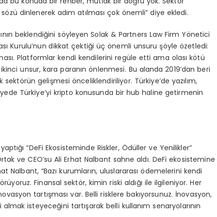
ada bu konuda bir rehber, mutlak bir doğru yok. Sektör
n sözü dinlenerek adım atılması çok önemli” diye ekledi.
sının beklendiğini söyleyen Solak & Partners Law Firm Yönetici
ı Kurulu’nun dikkat çektiği üç önemli unsuru şöyle özetledi:
sı. Platformlar kendi kendilerini regüle etti ama olası kötü
 ikinci unsur, kara paranın önlenmesi. Bu alanda 2019’dan beri
 sektörün gelişmesi önceliklendiriliyor. Türkiye’de yazılım,
yede Türkiye’yi kripto konusunda bir hub haline getirmenin
tığı “DeFi Ekosisteminde Riskler, Ödüller ve Yenilikler”
ak ve CEO’su Ali Erhat Nalbant sahne aldı. DeFi ekosistemine
at Nalbant, “Bazı kurumların, uluslararası ödemelerini kendi
yoruz. Finansal sektör, kimin riski aldığı ile ilgileniyor. Her
inovasyon tartışması var. Belli risklere bakıyorsunuz. İnovasyon,
i almak isteyeceğini tartışarak belli kullanım senaryolarının