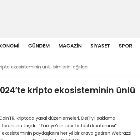
KONOMI
GÜNDEM
MAGAZIN
SIYASET
SPOR
pto ekosisteminin ünlü isimlerini ağırladı
024’te kripto ekosisteminin ünlü
oinTR, kriptoda yasal düzenlemeleri, DeFi’yi, saklama
onferansına taşıdı “Türkiye’nin lider fintech konferansı”
) ekosisteminin paydaşlarını her yıl bir araya getiren Webrazzi