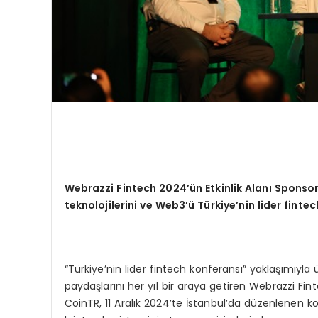
Webrazzi Fintech 2024
’ü
n Etkinlik Alan
ı
Sponsor
teknolojilerini ve Web3
’ü
T
ü
rkiye
’
nin lider finte
“Türkiye’nin lider fintech konferansı” yaklaşımıyla
paydaşlarını her yıl bir araya getiren Webrazzi Fint
CoinTR, 11 Aralık 2024’te İstanbul’da düzenlenen k