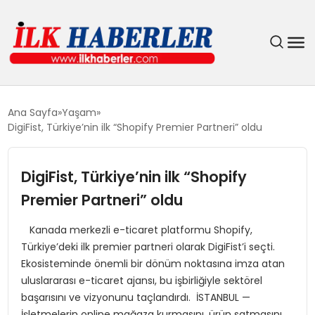
DÜNYA
Ana Sayfa
Yaşam
DigiFist, Türkiye’nin ilk “Shopify Premier Partneri” oldu
EĞITIM
DigiFist, Türkiye’nin ilk “Shopify
EKONOMI
Premier Partneri” oldu
GÜNDEM
Kanada merkezli e-ticaret platformu Shopify,
Türkiye’deki ilk premier partneri olarak DigiFist’i seçti.
MAGAZIN
Ekosisteminde önemli bir dönüm noktasına imza atan
uluslararası e-ticaret ajansı, bu işbirliğiyle sektörel
SIYASET
başarısını ve vizyonunu taçlandırdı. İSTANBUL —
İşletmelerin online mağaza kurmasını, ürün satmasını