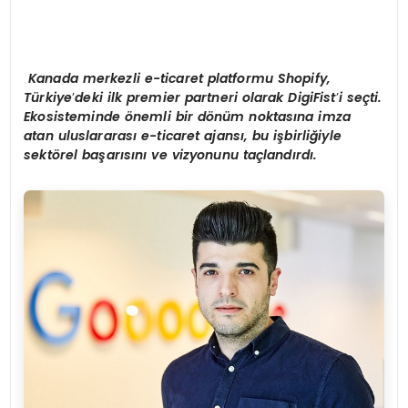
Kanada merkezli e-ticaret platformu Shopify,
T
ü
rkiye
’
deki ilk premier partneri olarak DigiFist
’
i se
ç
ti.
Ekosisteminde
ö
nemli bir d
ö
n
ü
m noktas
ı
na imza
atan uluslararas
ı
e-ticaret ajans
ı
, bu i
ş
birli
ğ
iyle
sekt
ö
rel ba
ş
ar
ı
s
ı
n
ı
ve vizyonunu ta
ç
land
ı
rd
ı
.