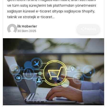
SPOR
ve tüm satış süreçlerini tek platformdan yönetmesini
sağlayan küresel e-ticaret altyapı sağlayıcısı Shopify,
TEKNOLOJI
teknik ve stratejik e-ticaret…
İlk Haberler
YAŞAM
Paylaş
30 Ekim 2025