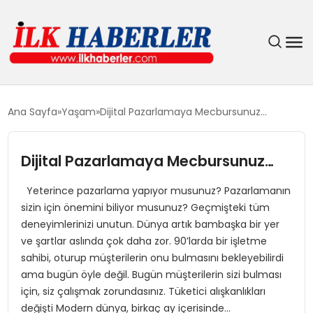
DÜNYA
Ana Sayfa
Yaşam
Dijital Pazarlamaya Mecbursunuz…
EĞITIM
Dijital Pazarlamaya Mecbursunuz…
EKONOMI
Yeterince pazarlama yapıyor musunuz? Pazarlamanın
sizin için önemini biliyor musunuz? Geçmişteki tüm
GÜNDEM
deneyimlerinizi unutun. Dünya artık bambaşka bir yer
ve şartlar aslında çok daha zor. 90’larda bir işletme
MAGAZIN
sahibi, oturup müşterilerin onu bulmasını bekleyebilirdi
ama bugün öyle değil. Bugün müşterilerin sizi bulması
SIYASET
için, siz çalışmak zorundasınız. Tüketici alışkanlıkları
değişti Modern dünya, birkaç ay içerisinde…