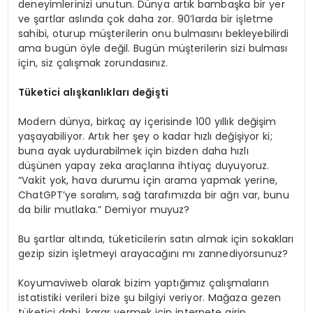
deneyimlerinizi unutun. Dünya artık bambaşka bir yer
ve şartlar aslında çok daha zor. 90’larda bir işletme
sahibi, oturup müşterilerin onu bulmasını bekleyebilirdi
ama bugün öyle değil. Bugün müşterilerin sizi bulması
için, siz çalışmak zorundasınız.
Tüketici alışkanlıkları değişti
Modern dünya, birkaç ay içerisinde 100 yıllık değişim
yaşayabiliyor. Artık her şey o kadar hızlı değişiyor ki;
buna ayak uydurabilmek için bizden daha hızlı
düşünen yapay zeka araçlarına ihtiyaç duyuyoruz.
“Vakit yok, hava durumu için arama yapmak yerine,
ChatGPT’ye soralım, sağ tarafımızda bir ağrı var, bunu
da bilir mutlaka.” Demiyor muyuz?
Bu şartlar altında, tüketicilerin satın almak için sokakları
gezip sizin işletmeyi arayacağını mı zannediyorsunuz?
Koyumaviweb olarak bizim yaptığımız çalışmaların
istatistiki verileri bize şu bilgiyi veriyor. Mağaza gezen
tüketici dahi, karar vermek için internete girip