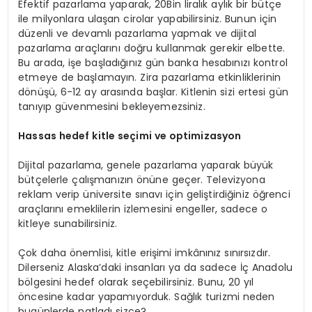
Efektif pazarlama yaparak, 20Bin liralık aylık bir bütçe
ile milyonlara ulaşan cirolar yapabilirsiniz. Bunun için
düzenli ve devamlı pazarlama yapmak ve dijital
pazarlama araçlarını doğru kullanmak gerekir elbette.
Bu arada, işe başladığınız gün banka hesabınızı kontrol
etmeye de başlamayın. Zira pazarlama etkinliklerinin
dönüşü, 6-12 ay arasında başlar. Kitlenin sizi ertesi gün
tanıyıp güvenmesini bekleyemezsiniz.
Hassas hedef kitle seçimi ve optimizasyon
Dijital pazarlama, genele pazarlama yaparak büyük
bütçelerle çalışmanızın önüne geçer. Televizyona
reklam verip üniversite sınavı için geliştirdiğiniz öğrenci
araçlarını emeklilerin izlemesini engeller, sadece o
kitleye sunabilirsiniz.
Çok daha önemlisi, kitle erişimi imkânınız sınırsızdır.
Dilerseniz Alaska’daki insanları ya da sadece İç Anadolu
bölgesini hedef olarak seçebilirsiniz. Bunu, 20 yıl
öncesine kadar yapamıyorduk. Sağlık turizmi neden
bugünlerde patladı sizce?