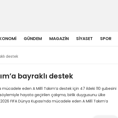
KONOMI
GÜNDEM
MAGAZIN
SIYASET
SPOR
aklı destek
kım’a bayraklı destek
a mücadele eden A Millî Takım’a destek için 47 ildeki 110 şubesini
” söylemiyle hayata geçirilen çalışma, birlik duygusunu ülke
rı, 2026 FIFA Dünya Kupası’nda mücadele eden A Millî Takım’a