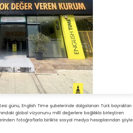
artesi günü, English Time şubelerinde dalgalanan Türk bayrakları
ındaki global vizyonunu millî değerlere bağlılıkla birleştiren
erinden fotoğraflarla birlikte sosyal medya hesaplarından şöyle