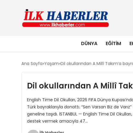
DÜNYA
EĞITIM
E
Ana Sayfa
Yaşam
Dil okullarından A Millî Takım’a bayr
Dil okullarından A Millî Ta
English Time Dil Okulları, 2026 FIFA Dünya Kupası’nd
Türk bayraklarıyla donattı. “Sen Varsan Biz de Varız
geneline taşıdı. İSTANBUL — English Time Dil Okulla
destek vermek amacıyla 47…
İlk Haberler