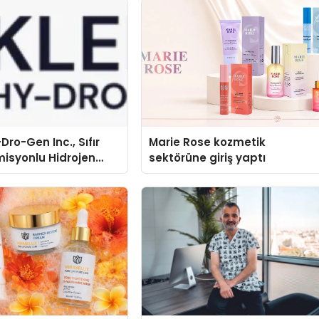
Dro-Gen Inc., Sıfır
Marie Rose kozmetik
isyonlu Hidrojen
sektörüne giriş yaptı
knolojisinde ISO ve
nleyici Onaylarını