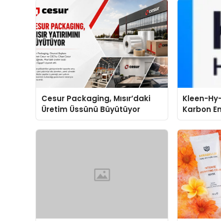
Cesur Packaging, Mısır’daki
Kleen-Hy-
Üretim Üssünü Büyütüyor
Karbon Em
Isıtma Te
TSSA Düze
Aldı