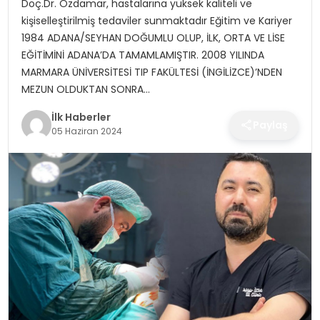
Doç.Dr. Özdamar, hastalarına yüksek kaliteli ve
SPOR
kişiselleştirilmiş tedaviler sunmaktadır Eğitim ve Kariyer
1984 ADANA/SEYHAN DOĞUMLU OLUP, İLK, ORTA VE LİSE
TEKNOLOJI
EĞİTİMİNİ ADANA’DA TAMAMLAMIŞTIR. 2008 YILINDA
MARMARA ÜNİVERSİTESİ TIP FAKÜLTESİ (İNGİLİZCE)’NDEN
YAŞAM
MEZUN OLDUKTAN SONRA…
İlk Haberler
Paylaş
05 Haziran 2024