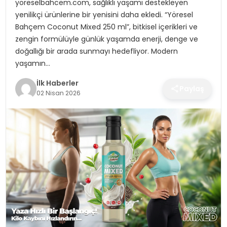
yoreselbahcem.com, sağlıklı yaşamı destekleyen
SPOR
yenilikçi ürünlerine bir yenisini daha ekledi. “Yöresel
Bahçem Coconut Mixed 250 ml”, bitkisel içerikleri ve
TEKNOLOJI
zengin formülüyle günlük yaşamda enerji, denge ve
doğallığı bir arada sunmayı hedefliyor. Modern
YAŞAM
yaşamın…
İlk Haberler
Paylaş
02 Nisan 2026