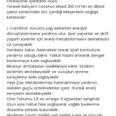
Fonksiyonel İçeriklerin Gücü
Yöresel Bahçem Coconut Mixed 250 ml’nin en dikkat
çekici yönlerinden biri, içerdiği bileşenlerin sağlığa
katkılarıdır:
L-Carnitine: Vücutta yağ asitlerinin enerjiye
dönüştürülmesine yardımcı olur. Spor yapanlar ve aktif
yaşam sürenler için enerji metabolizmasını destekleyici
rol oynayabilir.
Sandaloz Sakızı: Geleneksel olarak iştah kontrolüne
yardımcı olduğu bilinir. Tokluk hissini artırarak dengeli
beslenmeye katkı sağlayabilir.
Biberiye: Antioksidan özellikleriyle bilinir. Sindirim
sistemini destekleyebilir ve vücudun arınma
süreçlerine katkı sağlayabilir.
Yeşil Çay: Metabolizmayı hızlandırmaya yardımcı
olabilen güçlü antioksidanlar içerir. Günlük enerji
seviyesini destekleyebilir.
Chia Tohumu: Lif ve omega-3 açısından zengindir.
Uzun süre tokluk hissi sağlayarak sağlıklı beslenme
düzenine katkıda bulunabilir.
Hindistan Cevizi: Sağlıklı yağ asitleri içerir ve vücuda