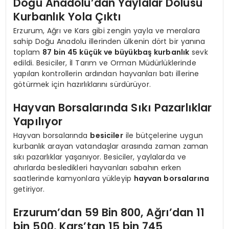
Doğu Anadolu’dan Yaylalar Dolusu
Kurbanlık Yola Çıktı
Erzurum, Ağrı ve Kars gibi zengin yayla ve meralara
sahip Doğu Anadolu illerinden ülkenin dört bir yanına
toplam
87 bin 45 küçük ve büyükbaş kurbanlık
sevk
edildi. Besiciler, İl Tarım ve Orman Müdürlüklerinde
yapılan kontrollerin ardından hayvanları batı illerine
götürmek için hazırlıklarını sürdürüyor.
Hayvan Borsalarında Sıkı Pazarlıklar
Yapılıyor
Hayvan borsalarında
besiciler
ile bütçelerine uygun
kurbanlık arayan vatandaşlar arasında zaman zaman
sıkı pazarlıklar yaşanıyor. Besiciler, yaylalarda ve
ahırlarda besledikleri hayvanları sabahın erken
saatlerinde kamyonlara yükleyip
hayvan borsalarına
getiriyor.
Erzurum’dan 59 Bin 800, Ağrı’dan 11
bin 500, Kars’tan 15 bin 745