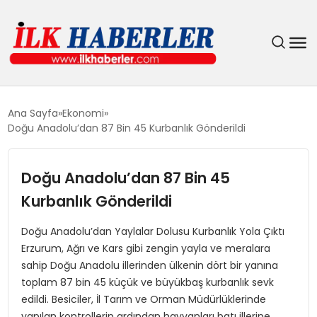
DÜNYA
Ana Sayfa
Ekonomi
Doğu Anadolu’dan 87 Bin 45 Kurbanlık Gönderildi
EĞITIM
Doğu Anadolu’dan 87 Bin 45
EKONOMI
Kurbanlık Gönderildi
GÜNDEM
Doğu Anadolu’dan Yaylalar Dolusu Kurbanlık Yola Çıktı
Erzurum, Ağrı ve Kars gibi zengin yayla ve meralara
MAGAZIN
sahip Doğu Anadolu illerinden ülkenin dört bir yanına
toplam 87 bin 45 küçük ve büyükbaş kurbanlık sevk
SIYASET
edildi. Besiciler, İl Tarım ve Orman Müdürlüklerinde
yapılan kontrollerin ardından hayvanları batı illerine