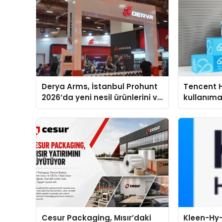
Derya Arms, İstanbul Prohunt
Tencent 
2026’da yeni nesil ürünlerini ve
kullanım
global marka vizyonunu
sergiledi
Cesur Packaging, Mısır’daki
Kleen-Hy-