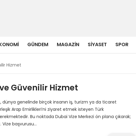
KONOMI
GÜNDEM
MAGAZIN
SIYASET
SPOR
ilir Hizmet
ı ve Güvenilir Hizmet
i, dünya genelinde birçok insanın iş, turizm ya da ticaret
leşik Arap Emirlikleri’ni ziyaret etmek isteyen Türk
erekmektedir. Bu noktada Dubai Vize Merkezi ön plana çıkarak;
r. Vize başvurusu…