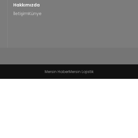
Hakkımızda
İletişim
Künye
Mersin Haber
Mersin Lojistik