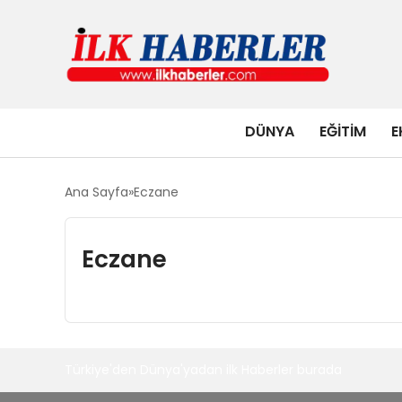
DÜNYA
EĞITIM
E
Ana Sayfa
Eczane
Eczane
Türkiye'den Dünya'yadan ilk Haberler burada