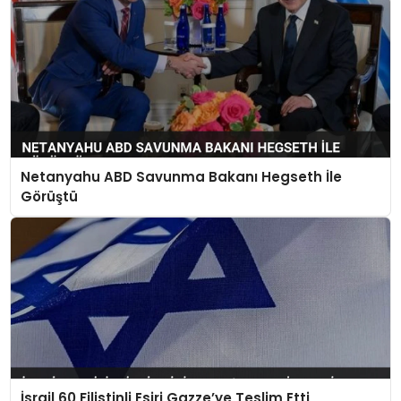
Netanyahu ABD Savunma Bakanı Hegseth İle
Görüştü
İsrail 60 Filistinli Esiri Gazze’ye Teslim Etti