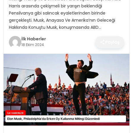
SPOR
Harris arasında çekişmeli bir yarışın beklendiği
Pensilvanya gibi salıncak eyaletlerinden birinde
TEKNOLOJI
gerçekleşti. Musk, Anayasa Ve Amerika’nın Geleceği
Hakkında Konuştu Musk, konuşmasında ABD…
YAŞAM
İlk Haberler
Paylaş
18 Ekim 2024