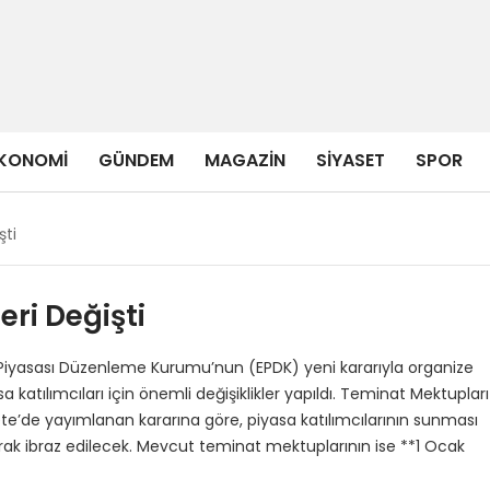
KONOMI
GÜNDEM
MAGAZIN
SIYASET
SPOR
şti
eri Değişti
 Piyasası Düzenleme Kurumu’nun (EPDK) yeni kararıyla organize
 katılımcıları için önemli değişiklikler yapıldı. Teminat Mektupları
ete’de yayımlanan kararına göre, piyasa katılımcılarının sunması
rak ibraz edilecek. Mevcut teminat mektuplarının ise **1 Ocak