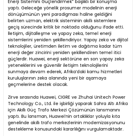
Enerji Sistemini Güçlendirmek” başlıklı bir konuşma
yaptı. Geleceğe yönelik prosumer modelinin enerji
dönüşümünün yeni paradigması haline geldiğini
belirten uzman, elektrik sisteminin akıllı sistemlere
geçiş sürecinde kritik bir noktada olduğunu ifade etti.
İletişim, dijitalleşme ve yapay zeka, temel enerji
sistemlerini yeniden şekillendiriyor. Yapay zeka ve dijital
teknolojiler, üretimden iletim ve dağıtıma kadar tüm
enerji değer zincirini yeniden şekillendiren temel itici
güçlerdir. Huawei, enerji sektörüne en son yapay zeka
yeteneklerini ve güvenilir iletişim teknolojilerini
sunmaya devam ederek, Afrika’daki kamu hizmetleri
kuruluşlarının zeka alanında yeni bir aşamaya
geçmelerine destek olacak.
Zirve sırasında Huawei, CIGRE ve Zhuhai Unitech Power
Technology Co., Ltd. ile işbirliği yaparak Sahra Altı Afrika
için Akıllı Güç Trafo Merkezi Çözümünün lansmanını
yaptı. Bu lansman, Huawei’nin ortaklıklar yoluyla kıta
genelinde akıllı trafo merkezlerinin modernizasyonunu
destekleme konusundaki kararlılığını vurgulamaktadır.