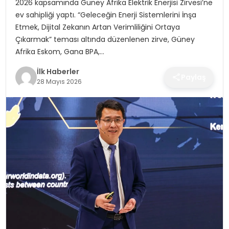
2026 kapsamında Güney Afrika Elektrik Enerjisi Zirvesi’ne
SPOR
ev sahipliği yaptı. “Geleceğin Enerji Sistemlerini İnşa
Etmek, Dijital Zekanın Artan Verimliliğini Ortaya
TEKNOLOJI
Çıkarmak” teması altında düzenlenen zirve, Güney
Afrika Eskom, Gana BPA,…
YAŞAM
İlk Haberler
Paylaş
28 Mayıs 2026