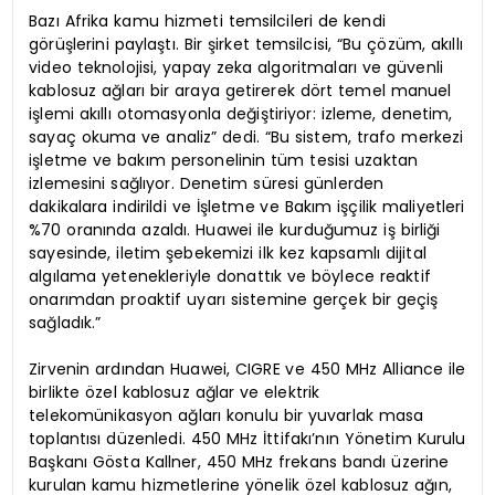
Bazı Afrika kamu hizmeti temsilcileri de kendi
görüşlerini paylaştı. Bir şirket temsilcisi, “Bu çözüm, akıllı
video teknolojisi, yapay zeka algoritmaları ve güvenli
kablosuz ağları bir araya getirerek dört temel manuel
işlemi akıllı otomasyonla değiştiriyor: izleme, denetim,
sayaç okuma ve analiz” dedi. “Bu sistem, trafo merkezi
işletme ve bakım personelinin tüm tesisi uzaktan
izlemesini sağlıyor. Denetim süresi günlerden
dakikalara indirildi ve İşletme ve Bakım işçilik maliyetleri
%70 oranında azaldı. Huawei ile kurduğumuz iş birliği
sayesinde, iletim şebekemizi ilk kez kapsamlı dijital
algılama yetenekleriyle donattık ve böylece reaktif
onarımdan proaktif uyarı sistemine gerçek bir geçiş
sağladık.”
Zirvenin ardından Huawei, CIGRE ve 450 MHz Alliance ile
birlikte özel kablosuz ağlar ve elektrik
telekomünikasyon ağları konulu bir yuvarlak masa
toplantısı düzenledi. 450 MHz İttifakı’nın Yönetim Kurulu
Başkanı Gösta Kallner, 450 MHz frekans bandı üzerine
kurulan kamu hizmetlerine yönelik özel kablosuz ağın,