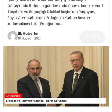
SPOR
Görüşmede iki liderin gündeminde önemli konular vardı.
Teşekkür ve Başsağlığı Dilekleri Başbakan Paşinyan,
TEKNOLOJI
Sayın Cumhurbaşkanı Erdoğan’a Kurban Bayramı
kutlamalarını iletti. Erdoğan ise…
YAŞAM
İlk Haberler
Paylaş
18 Haziran 2024