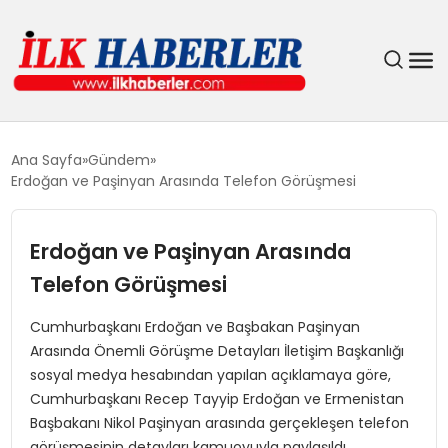
DÜNYA
Ana Sayfa
Gündem
Erdoğan ve Paşinyan Arasında Telefon Görüşmesi
EĞITIM
Erdoğan ve Paşinyan Arasında
EKONOMI
Telefon Görüşmesi
GÜNDEM
Cumhurbaşkanı Erdoğan ve Başbakan Paşinyan
Arasında Önemli Görüşme Detayları İletişim Başkanlığı
MAGAZIN
sosyal medya hesabından yapılan açıklamaya göre,
Cumhurbaşkanı Recep Tayyip Erdoğan ve Ermenistan
SIYASET
Başbakanı Nikol Paşinyan arasında gerçekleşen telefon
görüşmesinin detayları kamuoyuyla paylaşıldı.