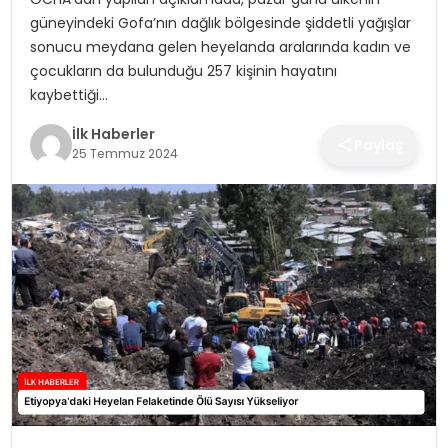
SPOR
güneyindeki Gofa’nın dağlık bölgesinde şiddetli yağışlar
sonucu meydana gelen heyelanda aralarında kadın ve
TEKNOLOJI
çocukların da bulunduğu 257 kişinin hayatını
kaybettiği…
YAŞAM
İlk Haberler
Paylaş
25 Temmuz 2024