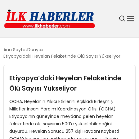
DÜNYA
Ana Sayfa
Dünya
Etiyopya’daki Heyelan Felaketinde Ölü Sayısı Yükseliyor
EĞITIM
Etiyopya’daki Heyelan Felaketinde
EKONOMI
Ölü Sayısı Yükseliyor
GÜNDEM
OCHA, Heyelanın Yıkıcı Etkilerini Açıkladı Birleşmiş
Milletler İnsani Yardım Koordinasyon Ofisi (OCHA),
MAGAZIN
Etiyopya’nın güneyinde meydana gelen heyelan
felaketinde ölü sayısının 500’e yükselebileceğini
SIYASET
duyurdu. Heyelan Sonucu 257 Kişi Hayatını Kaybetti
OCHA’dan yapılan açıklamada, pazar günü ülkenin