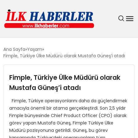
DÜNYA
Ana Sayfa
Yaşam
Fimple, Türkiye Ülke Müdürü olarak Mustafa Güneş’i atadı
EĞITIM
Fimple, Türkiye Ülke Müdürü olarak
EKONOMI
Mustafa Güneş’i atadı
GÜNDEM
Fimple, Türkiye operasyonlarını daha da güçlendirmek
amacıyla önemli bir atama gerçekleştirdi. Son 2,5 yıldır
MAGAZIN
Fimple bünyesinde Chief Product Officer (CPO) olarak
görev yapan Mustafa Güneş, Fimple Türkiye Ülke
SIYASET
Müdürü pozisyonuna getirildi. Güneş, bu görev
kapsamında Türkiye’deki operasyonların tüm