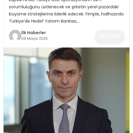
SPOR
sorumluluğunu üstlenecek ve şirketin yerel pazardaki
büyüme stratejilerine liderlik edecek. Fimple, halihazırda
TEKNOLOJI
Türkiye’de Hedef Yatırım Bankası,…
İlk Haberler
YAŞAM
Paylaş
06 Mayıs 2025