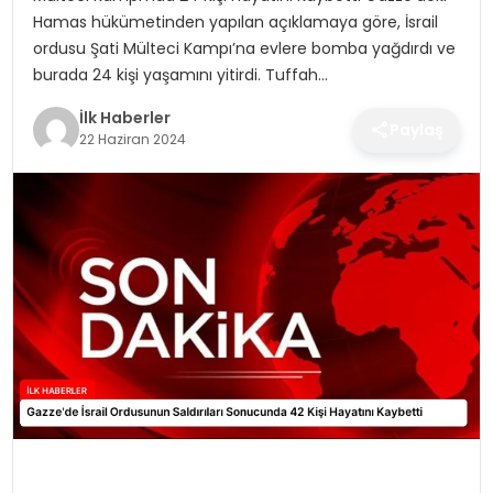
SPOR
Hamas hükümetinden yapılan açıklamaya göre, İsrail
ordusu Şati Mülteci Kampı’na evlere bomba yağdırdı ve
TEKNOLOJI
burada 24 kişi yaşamını yitirdi. Tuffah…
İlk Haberler
Paylaş
YAŞAM
22 Haziran 2024