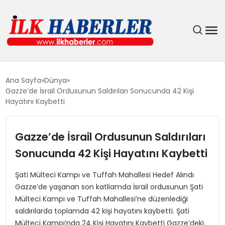
DÜNYA
Ana Sayfa
Dünya
Gazze’de İsrail Ordusunun Saldırıları Sonucunda 42 Kişi
EĞITIM
Hayatını Kaybetti
EKONOMI
Gazze’de İsrail Ordusunun Saldırıları
Sonucunda 42 Kişi Hayatını Kaybetti
GÜNDEM
Şati Mülteci Kampı ve Tuffah Mahallesi Hedef Alındı
MAGAZIN
Gazze’de yaşanan son katliamda İsrail ordusunun Şati
Mülteci Kampı ve Tuffah Mahallesi’ne düzenlediği
SIYASET
saldırılarda toplamda 42 kişi hayatını kaybetti. Şati
Mülteci Kampı’nda 24 Kişi Hayatını Kaybetti Gazze’deki