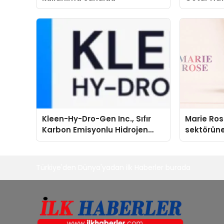
Kleen-Hy-Dro-Gen Inc., Sıfır
Marie Ro
Karbon Emisyonlu Hidrojen
sektörüne
Isıtma Teknolojisinde ISO ve
TSSA Düzenleyici Onaylarını
Aldı
Türkiye'den Dünya'yadan ilk Haberler burada