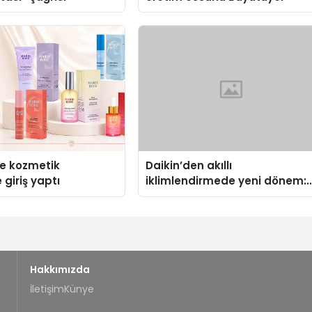
se kozmetik
Daikin’den akıllı
 giriş yaptı
iklimlendirmede yeni dönem:
Madoka Plus Türkiye’de
Hakkımızda
İletişim
Künye