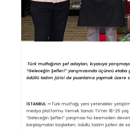
Türk mutfağının şef adayları, kıyasıya yarışma
“Geleceğ
in Şefleri” yarış
mas
ında üçüncü
etaba 
ö
düllü
tad
ım jürisi
de
puanlama yapmak üzere sah
İSTANBUL
—
Türk mutfağı, yeni yetenekler yetişti
medya platformu Yemek Sanatı TV’nin 18–25 yaş ara
“Geleceğin Şefleri” yarışması hız kesmeden devam
karşılaşmaları başlarken; ödüllü tadım jürileri de