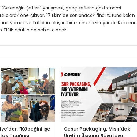
i “Geleceğin Şefleri” yarışması, genç şeflerin gastronomi
 olarak öne çıkıyor. 17 Ekim’de sonlanacak final turuna kalan
ç, ana yemek ve tatlıdan oluşan bir menü hazırlayacak. Kazanan
n TL’lik ödülün de sahibi olacak.
iye’den “Köpeğini İşe
Cesur Packaging, Mısır’daki
tası” çağrısı
Üretim Üssünü Büyütüyor