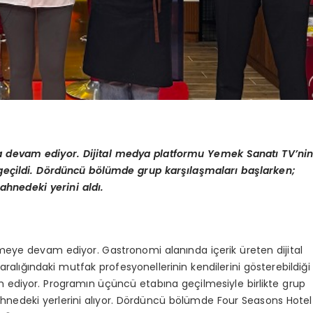
ya devam ediyor. D
ijital medya platformu Yemek Sanatı TV’ni
ge
çildi. D
ö
rdüncü b
ö
lümde grup karşılaşmaları başlarken;
nedeki yerini aldı.
rmeye devam ediyor. Gastronomi alanında içerik üreten dijital
lığındaki mutfak profesyonellerinin kendilerini gösterebildiği
 ediyor. Programın üçüncü etabına geçilmesiyle birlikte grup
 sahnedeki yerlerini alıyor. Dördüncü bölümde Four Seasons Hotel