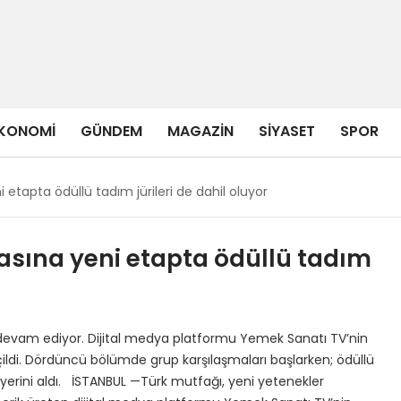
KONOMI
GÜNDEM
MAGAZIN
SIYASET
SPOR
 etapta ödüllü tadım jürileri de dahil oluyor
masına yeni etapta ödüllü tadım
devam ediyor. Dijital medya platformu Yemek Sanatı TV’nin
ldi. Dördüncü bölümde grup karşılaşmaları başlarken; ödüllü
erini aldı. İSTANBUL —Türk mutfağı, yeni yetenekler