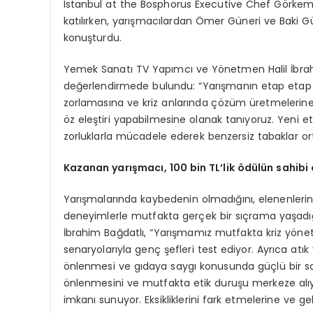
Istanbul at the Bosphorus Executive Chef Görkem
katılırken, yarışmacılardan Ömer Güneri ve Baki Gün
konuşturdu.
Yemek Sanatı TV Yapımcı ve Yönetmen Halil İbrahi
değerlendirmede bulundu: “Yarışmanın etap etap güç
zorlamasına ve kriz anlarında çözüm üretmelerine
öz eleştiri yapabilmesine olanak tanıyoruz. Yeni et
zorluklarla mücadele ederek benzersiz tabaklar or
Kazanan yarışmacı, 100 bin TL’lik ödülün sahibi
Yarışmalarında kaybedenin olmadığını, elenenlerin 
deneyimlerle mutfakta gerçek bir sıçrama yaşadı
İbrahim Bağdatlı, “Yarışmamız mutfakta kriz yöneti
senaryolarıyla genç şefleri test ediyor. Ayrıca atık
önlenmesi ve gıdaya saygı konusunda güçlü bir so
önlenmesini ve mutfakta etik duruşu merkeze alıy
imkanı sunuyor. Eksikliklerini fark etmelerine ve ge