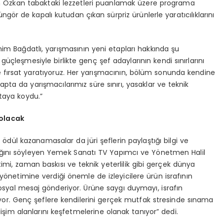
 Özkan tabaktaki lezzetleri puanlamak üzere programa
gör de kapalı kutudan çıkan sürpriz ürünlerle yaratıcılıklarını
m Bağdatlı, yarışmasının yeni etapları hakkında şu
leşmesiyle birlikte genç şef adaylarının kendi sınırlarını
 fırsat yaratıyoruz. Her yarışmacının, bölüm sonunda kendine
apta da yarışmacılarımız süre sınırı, yasaklar ve teknik
taya koydu.”
 olacak
ödül kazanamasalar da jüri şeflerin paylaştığı bilgi ve
ğını söyleyen Yemek Sanatı TV Yapımcı ve Yönetmen Halil
mi, zaman baskısı ve teknik yeterlilik gibi gerçek dünya
 yönetimine verdiği önemle de izleyicilere ürün israfının
syal mesaj gönderiyor. Ürüne saygı duymayı, israfın
or. Genç şeflere kendilerini gerçek mutfak stresinde sınama
lişim alanlarını keşfetmelerine olanak tanıyor” dedi.