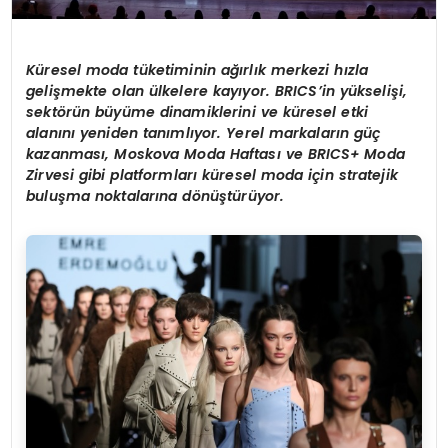
K
ü
resel moda t
ü
ketiminin a
ğı
rl
ı
k merkezi h
ı
zla
geli
ş
mekte olan
ü
lkelere kay
ı
yor. BRICS
’
in y
ü
kseli
ş
i,
sekt
ö
r
ü
n b
ü
y
ü
me dinamiklerini ve k
ü
resel etki
alan
ı
n
ı
yeniden tan
ı
ml
ı
yor. Yerel markalar
ı
n g
üç
kazanmas
ı
, Moskova Moda Haftas
ı
ve BRICS+ Moda
Zirvesi gibi platformlar
ı
k
ü
resel moda i
ç
in stratejik
bulu
ş
ma noktalar
ı
na d
ö
n
üş
t
ü
r
ü
yor.