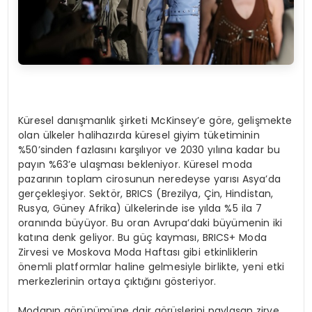
Küresel danışmanlık şirketi McKinsey’e göre, gelişmekte
olan ülkeler halihazırda küresel giyim tüketiminin
%50’sinden fazlasını karşılıyor ve 2030 yılına kadar bu
payın %63’e ulaşması bekleniyor. Küresel moda
pazarının toplam cirosunun neredeyse yarısı Asya’da
gerçekleşiyor. Sektör, BRICS (Brezilya, Çin, Hindistan,
Rusya, Güney Afrika) ülkelerinde ise yılda %5 ila 7
oranında büyüyor. Bu oran Avrupa’daki büyümenin iki
katına denk geliyor. Bu güç kayması, BRICS+ Moda
Zirvesi ve Moskova Moda Haftası gibi etkinliklerin
önemli platformlar haline gelmesiyle birlikte, yeni etki
merkezlerinin ortaya çıktığını gösteriyor.
Modanın görünümüne dair görüşlerini paylaşan zirve