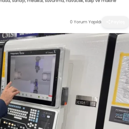
mada, sanayi, medikal, savunma, havacılık, kalıp ve makine
0 Yorum Yapıldı
Paylaş