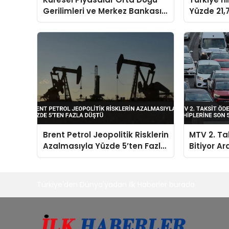
Gerilimleri ve Merkez Bankası
Yüzde 21,7
Kararlarıyla Dalgalandı
Dolara Ul
Brent Petrol Jeopolitik Risklerin
MTV 2. Ta
Azalmasıyla Yüzde 5’ten Fazla
Bitiyor Ar
Düştü
Gün Uyarı
Türkiye'den Dünya'yadan ilk Haberler burada