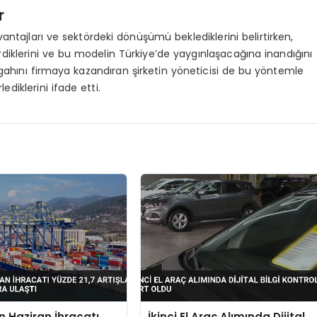
r
ntajları ve sektördeki dönüşümü beklediklerini belirtirken,
rdiklerini ve bu modelin Türkiye’de yaygınlaşacağına inandığını
zgahını firmaya kazandıran şirketin yöneticisi de bu yöntemle
lediklerini ifade etti.
in Haziran İhracatı
İkinci El Araç Alımında Dijital