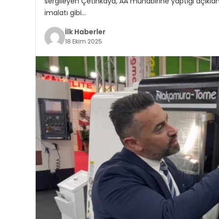
sergileyen Çetinkaya, AA muhabirine yaptığı açıkla
imalatı gibi…
İlk Haberler
18 Ekim 2025