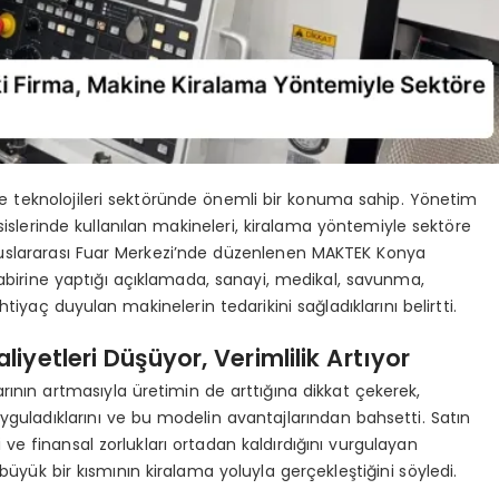
ve teknolojileri sektöründe önemli bir konuma sahip. Yönetim
sislerinde kullanılan makineleri, kiralama yöntemiyle sektöre
luslararası Fuar Merkezi’nde düzenlenen MAKTEK Konya
abirine yaptığı açıklamada, sanayi, medikal, savunma,
htiyaç duyulan makinelerin tedarikini sağladıklarını belirtti.
iyetleri Düşüyor, Verimlilik Artıyor
rının artmasıyla üretimin de arttığına dikkat çekerek,
yguladıklarını ve bu modelin avantajlarından bahsetti. Satın
ve finansal zorlukları ortadan kaldırdığını vurgulayan
üyük bir kısmının kiralama yoluyla gerçekleştiğini söyledi.