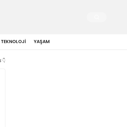
TEKNOLOJI
YAŞAM
⏬👇