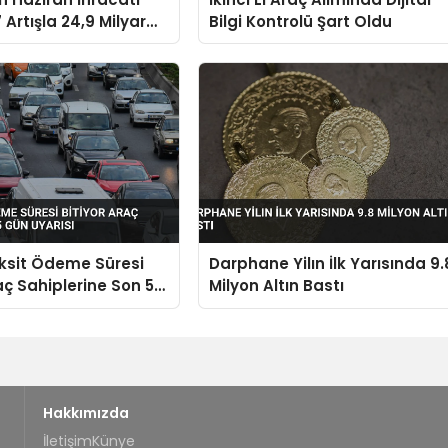
 Artışla 24,9 Milyar
Bilgi Kontrolü Şart Oldu
aştı
ksit Ödeme Süresi
Darphane Yilın İlk Yarısında 9.
aç Sahiplerine Son 5
Milyon Altın Bastı
sı
Hakkımızda
İletişim
Künye