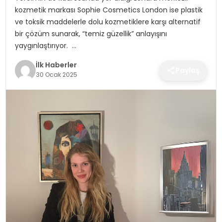
SPOR
kozmetik markası Sophie Cosmetics London ise plastik
ve toksik maddelerle dolu kozmetiklere karşı alternatif
TEKNOLOJI
bir çözüm sunarak, “temiz güzellik” anlayışını
yaygınlaştırıyor. …
YAŞAM
İlk Haberler
Paylaş
30 Ocak 2025