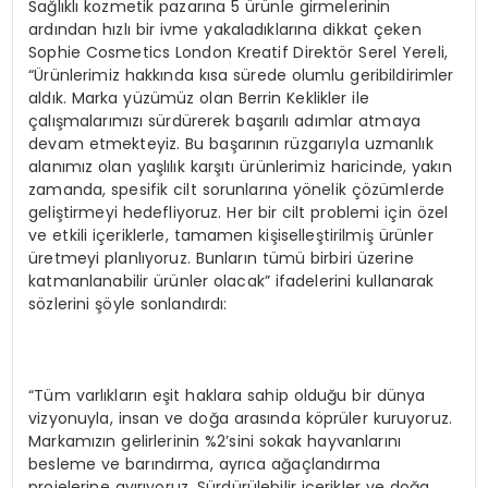
Sağlıklı kozmetik pazarına 5 ürünle girmelerinin
ardından hızlı bir ivme yakaladıklarına dikkat çeken
Sophie Cosmetics London Kreatif Direktör Serel Yereli,
“Ürünlerimiz hakkında kısa sürede olumlu geribildirimler
aldık. Marka yüzümüz olan Berrin Keklikler ile
çalışmalarımızı sürdürerek başarılı adımlar atmaya
devam etmekteyiz. Bu başarının rüzgarıyla uzmanlık
alanımız olan yaşlılık karşıtı ürünlerimiz haricinde, yakın
zamanda, spesifik cilt sorunlarına yönelik çözümlerde
geliştirmeyi hedefliyoruz. Her bir cilt problemi için özel
ve etkili içeriklerle, tamamen kişiselleştirilmiş ürünler
üretmeyi planlıyoruz. Bunların tümü birbiri üzerine
katmanlanabilir ürünler olacak” ifadelerini kullanarak
sözlerini şöyle sonlandırdı:
“Tüm varlıkların eşit haklara sahip olduğu bir dünya
vizyonuyla, insan ve doğa arasında köprüler kuruyoruz.
Markamızın gelirlerinin %2’sini sokak hayvanlarını
besleme ve barındırma, ayrıca ağaçlandırma
projelerine ayırıyoruz. Sürdürülebilir içerikler ve doğa