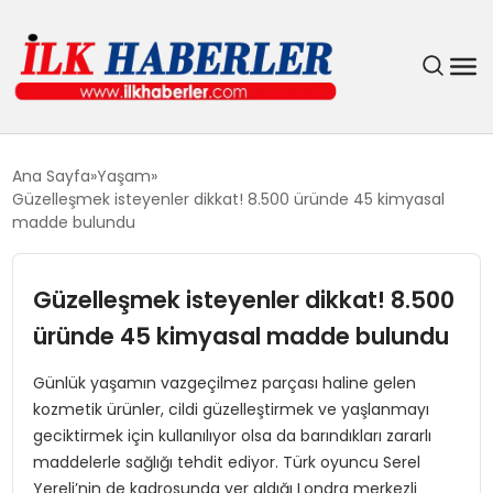
DÜNYA
Ana Sayfa
Yaşam
Güzelleşmek isteyenler dikkat! 8.500 üründe 45 kimyasal
EĞITIM
madde bulundu
EKONOMI
Güzelleşmek isteyenler dikkat! 8.500
üründe 45 kimyasal madde bulundu
GÜNDEM
Günlük yaşamın vazgeçilmez parçası haline gelen
MAGAZIN
kozmetik ürünler, cildi güzelleştirmek ve yaşlanmayı
geciktirmek için kullanılıyor olsa da barındıkları zararlı
SIYASET
maddelerle sağlığı tehdit ediyor. Türk oyuncu Serel
Yereli’nin de kadrosunda yer aldığı Londra merkezli