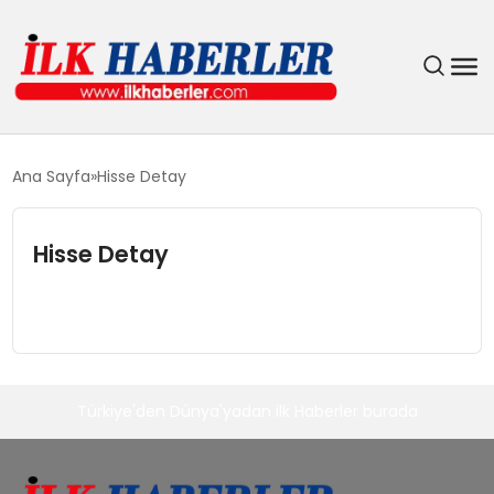
DÜNYA
Ana Sayfa
Hisse Detay
EĞITIM
Hisse Detay
EKONOMI
GÜNDEM
MAGAZIN
Türkiye'den Dünya'yadan ilk Haberler burada
SIYASET