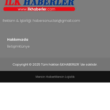
SPOR
TEKNOLOJI
Reklam & İşbirliği:
habersonuclari@gmail.com
YAŞAM
Hakkımızda
İletişim
Künye
Copyright © 2025 Tüm hakları İLKHABERLER 'de saklıdır.
Mersin Haber
Mersin Lojistik