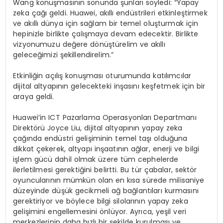
Wang konuşmasının sonunda şunları söyledi: “Yapay
zeka çağı geldi. Huawei, akıllı endüstrileri etkinleştirmek
ve akıllı dünya için sağlam bir temel oluşturmak için
hepinizle birlikte çalışmaya devam edecektir. Birlikte
vizyonumuzu değere dönüştürelim ve akıllı
geleceğimizi şekillendirelim.”
Etkinliğin açılış konuşması oturumunda katılımcılar
dijital altyapının gelecekteki inşasını keşfetmek için bir
araya geldi.
Huawei’in ICT Pazarlama Operasyonları Departmanı
Direktörü Joyce Liu, dijital altyapının yapay zeka
çağında endüstri gelişiminin temel taşı olduğuna
dikkat çekerek, altyapı inşaatının ağlar, enerji ve bilgi
işlem gücü dahil olmak üzere tüm cephelerde
ilerletilmesi gerektiğini belirtti. Bu tür çabalar, sektör
oyuncularının mümkün olan en kısa sürede milisaniye
düzeyinde düşük gecikmeli ağ bağlantıları kurmasını
gerektiriyor ve böylece bilgi silolarının yapay zeka
gelişimini engellemesini önlüyor. Ayrıca, yeşil veri
merkezlerinin daha hızlı bir şekilde kurulması ve