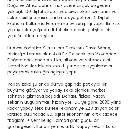
Doğu ve Afrika dahil olmak üzere birçok bölgeden
yaklaşık 100 dijital strateji yapıcıyı, sektör uzmanını ve
sektör birliği temsilcisini bir araya getiren 4. Dijital
Ekonomi Kalkınma Forumu’na ev sahipliği yaptı. Birlikte,
yapay zeka çağında dijital ekonominin gelişimi için
yeni fırsatları tartıştılar.
Huawei Yönetim Kurulu İcra Direktörü David Wang,
etkinliğin teması olan Akıllı Bir Gelecek için Vizyondan
Değere odaklanan politika, altyapı ve yetenek gibi
temel konulardaki en son düşünce ve uygulamaları
paylaşarak etkinliğin açılışını yaptı.
Yapay zeka şu anda dünya çapında patlayıcı bir
büyüme görüyor ve yapay zeka ajanları merkez
sahneye çıkmaya başladı. Dahası, fiziksel yapay
zekanın uygulanması hızlanıyor. IDC’ye göre, 2030 yılına
kadar yapay zeka küresel ekonomiye 22,3 trilyon dolar
katkıda bulunacak. Bu, dijital ekonominin artık sadece
“bağlantı + veri” ile ilgili olmadığının güçlü bir
göstergesidir. Bunun yerine, artık “yapay zeka + karar