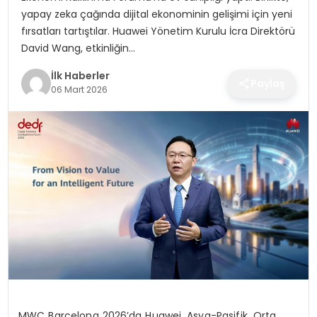
SPOR
yapay zeka çağında dijital ekonominin gelişimi için yeni
fırsatları tartıştılar. Huawei Yönetim Kurulu İcra Direktörü
TEKNOLOJI
David Wang, etkinliğin…
İlk Haberler
Paylaş
YAŞAM
06 Mart 2026
MWC Barcelona 2026’da Huawei, Asya-Pasifik, Orta