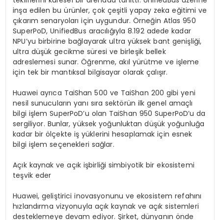
tekliflerini küresel bir arenada tanıttı. UnifiedBus üzerine
inşa edilen bu ürünler, çok çeşitli yapay zeka eğitimi ve
çıkarım senaryoları için uygundur. Örneğin Atlas 950
SuperPoD, UnifiedBus aracılığıyla 8.192 adede kadar
NPU’yu birbirine bağlayarak ultra yüksek bant genişliği,
ultra düşük gecikme süresi ve birleşik bellek
adreslemesi sunar. Öğrenme, akıl yürütme ve işleme
için tek bir mantıksal bilgisayar olarak çalışır.
Huawei ayrıca TaiShan 500 ve TaiShan 200 gibi yeni
nesil sunucuların yanı sıra sektörün ilk genel amaçlı
bilgi işlem SuperPoD’u olan TaiShan 950 SuperPoD’u da
sergiliyor. Bunlar, yüksek yoğunluktan düşük yoğunluğa
kadar bir ölçekte iş yüklerini hesaplamak için esnek
bilgi işlem seçenekleri sağlar.
Açık kaynak ve açık işbirliği simbiyotik bir ekosistemi
teşvik eder
Huawei, geliştirici inovasyonunu ve ekosistem refahını
hızlandırma vizyonuyla açık kaynak ve açık sistemleri
desteklemeye devam ediyor. Şirket, dünyanın önde