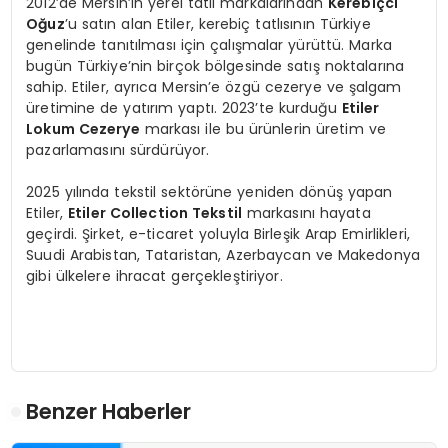
2012’de Mersin’in yerel tatlı markalarından
Kerebiçci
Oğuz
’u satın alan Etiler, kerebiç tatlısının Türkiye
genelinde tanıtılması için çalışmalar yürüttü. Marka
bugün Türkiye’nin birçok bölgesinde satış noktalarına
sahip. Etiler, ayrıca Mersin’e özgü cezerye ve şalgam
üretimine de yatırım yaptı. 2023’te kurduğu
Etiler
Lokum Cezerye
markası ile bu ürünlerin üretim ve
pazarlamasını sürdürüyor.
2025 yılında tekstil sektörüne yeniden dönüş yapan
Etiler,
Etiler Collection Tekstil
markasını hayata
geçirdi. Şirket, e-ticaret yoluyla Birleşik Arap Emirlikleri,
Suudi Arabistan, Tataristan, Azerbaycan ve Makedonya
gibi ülkelere ihracat gerçekleştiriyor.
Benzer Haberler