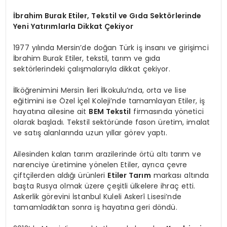
İbrahim Burak Etiler, Tekstil ve Gıda Sektörlerinde
Yeni Yatırımlarla Dikkat Çekiyor
1977 yılında Mersin’de doğan Türk iş insanı ve girişimci
İbrahim Burak Etiler, tekstil, tarım ve gıda
sektörlerindeki çalışmalarıyla dikkat çekiyor.
İlköğrenimini Mersin İleri İlkokulu’nda, orta ve lise
eğitimini ise Özel İçel Koleji’nde tamamlayan Etiler, iş
hayatına ailesine ait
BEM Tekstil
firmasında yönetici
olarak başladı. Tekstil sektöründe fason üretim, imalat
ve satış alanlarında uzun yıllar görev yaptı.
Ailesinden kalan tarım arazilerinde örtü altı tarım ve
narenciye üretimine yönelen Etiler, ayrıca çevre
çiftçilerden aldığı ürünleri
Etiler Tarım
markası altında
başta Rusya olmak üzere çeşitli ülkelere ihraç etti.
Askerlik görevini İstanbul Kuleli Askerî Lisesi’nde
tamamladıktan sonra iş hayatına geri döndü.