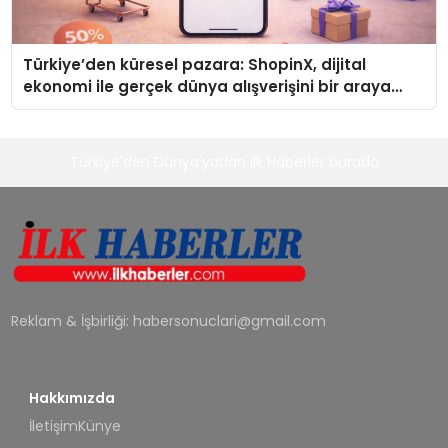
Türkiye’den küresel pazara: ShopinX, dijital
ekonomi ile gerçek dünya alışverişini bir araya
getirmeyi hedefliyor
Türkiye'den Dünya'yadan ilk Haberler burada
Reklam & İşbirliği:
habersonuclari@gmail.com
Hakkımızda
İletişim
Künye