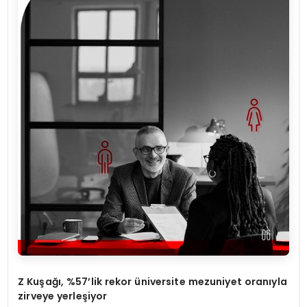
Z Ku
ş
a
ğı
, %57’lik rekor
ü
niversite mezuniyet oran
ı
yla
zirveye yerle
ş
iyor