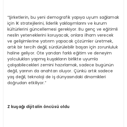
“Şirketlerin, bu yeni demografik yapıya uyum sağlamak
için İK stratejilerini, liderlik yaklaşımlarını ve kurum
kültürlerini güncellemesi gerekiyor. Bu genç ve eğitimli
neslin yeteneklerini koruyacak, onlara ilham verecek
ve gelişimlerine yatırım yapacak çözümler üretmek,
artık bir tercih değil, sürdürülebilir başarı için zorunluluk
haline geliyor. Öte yandan farklı eğitim ve deneyim
yolculukları yapmış kuşakların birlikte uyumla
çalışabilecekleri zemini hazırlamak, sadece bugünün
değil, yarının da anahtarı oluyor. Çünkü artık sadece
yaş değil, teknoloji de iş dünyasındaki dinamikleri
doğrudan etkiliyor.”
Z ku
ş
a
ğı
dijitalin
ö
nc
ü
s
ü
oldu