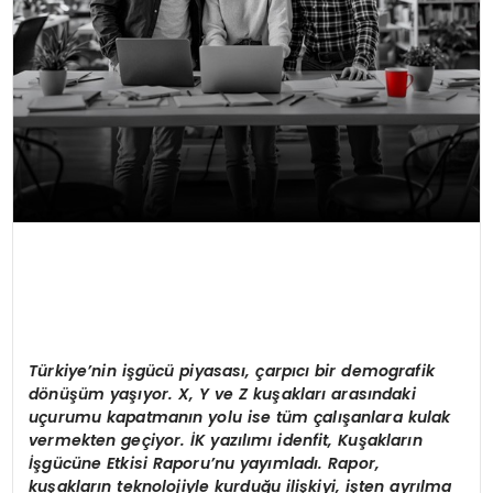
T
ü
rkiye’nin i
ş
g
ü
c
ü
piyasas
ı
,
ç
arp
ı
c
ı
bir demografik
d
ö
n
üşü
m ya
şı
yor. X, Y ve Z ku
ş
aklar
ı
aras
ı
ndaki
u
ç
urumu kapatman
ı
n yolu ise t
ü
m
ç
al
ış
anlara kulak
vermekten ge
ç
iyor.
İ
K yaz
ı
l
ı
m
ı
idenfit, Ku
ş
aklar
ı
n
İş
g
ü
c
ü
ne Etkisi Raporu
’
nu yay
ı
mlad
ı
. Rapor,
ku
ş
aklar
ı
n teknolojiyle kurdu
ğ
u ili
ş
kiyi, i
ş
ten ayr
ı
lma