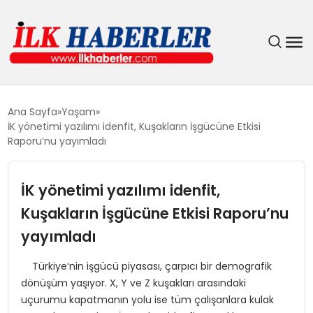
DÜNYA
Ana Sayfa
Yaşam
İK yönetimi yazılımı idenfit, Kuşakların İşgücüne Etkisi
EĞITIM
Raporu’nu yayımladı
EKONOMI
İK yönetimi yazılımı idenfit,
Kuşakların İşgücüne Etkisi Raporu’nu
GÜNDEM
yayımladı
MAGAZIN
Türkiye’nin işgücü piyasası, çarpıcı bir demografik
dönüşüm yaşıyor. X, Y ve Z kuşakları arasındaki
SIYASET
uçurumu kapatmanın yolu ise tüm çalışanlara kulak