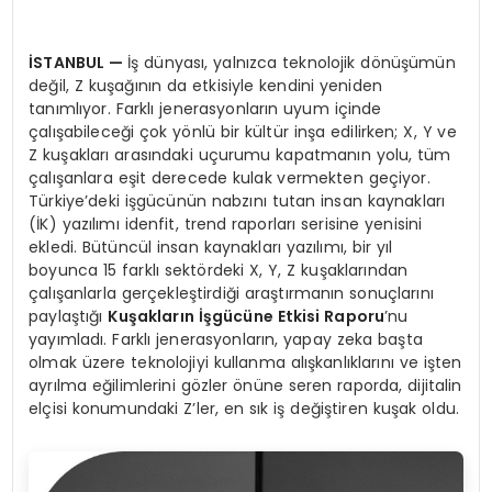
İ
STANBUL
—
İş dünyası, yalnızca teknolojik dönüşümün
değil, Z kuşağının da etkisiyle kendini yeniden
tanımlıyor. Farklı jenerasyonların uyum içinde
çalışabileceği çok yönlü bir kültür inşa edilirken; X, Y ve
Z kuşakları arasındaki uçurumu kapatmanın yolu, tüm
çalışanlara eşit derecede kulak vermekten geçiyor.
Türkiye’deki işgücünün nabzını tutan insan kaynakları
(İK) yazılımı idenfit, trend raporları serisine yenisini
ekledi. Bütüncül insan kaynakları yazılımı, bir yıl
boyunca 15 farklı sektördeki X, Y, Z kuşaklarından
çalışanlarla gerçekleştirdiği araştırmanın sonuçlarını
paylaştığı
Ku
ş
aklar
ı
n
İş
g
ü
c
ü
ne Etkisi Raporu
’nu
yayımladı. Farklı jenerasyonların, yapay zeka başta
olmak üzere teknolojiyi kullanma alışkanlıklarını ve işten
ayrılma eğilimlerini gözler önüne seren raporda, dijitalin
elçisi konumundaki Z’ler, en sık iş değiştiren kuşak oldu.