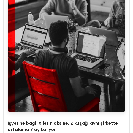
İş
yerine ba
ğ
l
ı
X
’
lerin aksine, Z ku
ş
a
ğı
ayn
ı ş
irkette
ortalama 7 ay kal
ı
yor