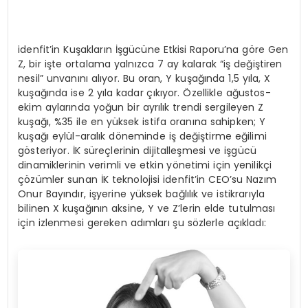
idenfit’in Kuşakların İşgücüne Etkisi Raporu’na göre Gen
Z, bir işte ortalama yalnızca 7 ay kalarak “iş değiştiren
nesil” unvanını alıyor. Bu oran, Y kuşağında 1,5 yıla, X
kuşağında ise 2 yıla kadar çıkıyor. Özellikle ağustos-
ekim aylarında yoğun bir ayrılık trendi sergileyen Z
kuşağı, %35 ile en yüksek istifa oranına sahipken; Y
kuşağı eylül-aralık döneminde iş değiştirme eğilimi
gösteriyor. İK süreçlerinin dijitalleşmesi ve işgücü
dinamiklerinin verimli ve etkin yönetimi için yenilikçi
çözümler sunan İK teknolojisi idenfit’in CEO’su Nazım
Onur Bayındır, işyerine yüksek bağlılık ve istikrarıyla
bilinen X kuşağının aksine, Y ve Z’lerin elde tutulması
için izlenmesi gereken adımları şu sözlerle açıkladı: