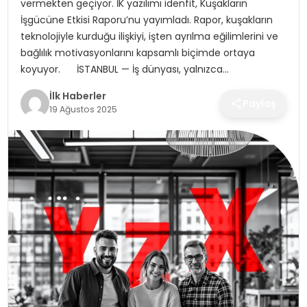
vermekten geçiyor. İK yazılımı idenfit, Kuşakların
SPOR
İşgücüne Etkisi Raporu’nu yayımladı. Rapor, kuşakların
teknolojiyle kurduğu ilişkiyi, işten ayrılma eğilimlerini ve
TEKNOLOJI
bağlılık motivasyonlarını kapsamlı biçimde ortaya
koyuyor. İSTANBUL — İş dünyası, yalnızca…
YAŞAM
İlk Haberler
Paylaş
19 Ağustos 2025