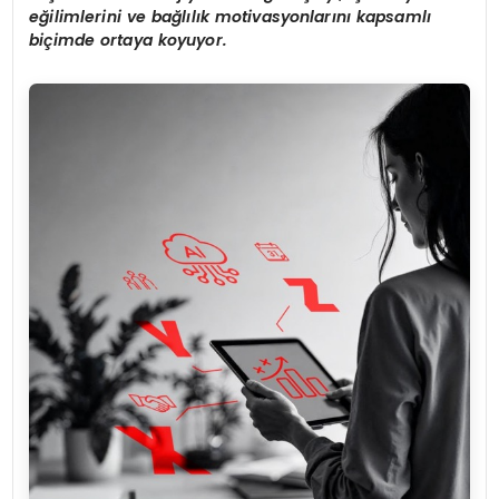
e
ğ
ilimlerini ve ba
ğ
l
ı
l
ı
k motivasyonlar
ı
n
ı
kapsaml
ı
bi
ç
imde ortaya koyuyor.