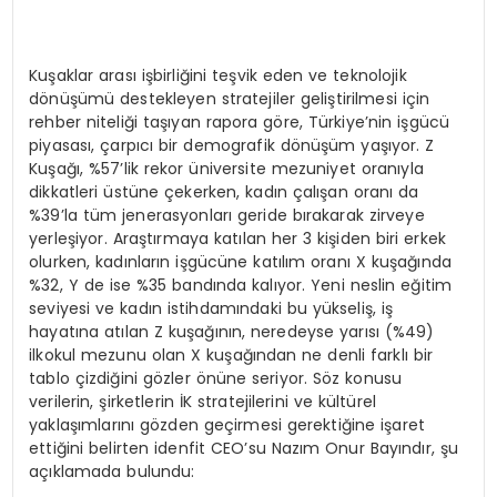
Kuşaklar arası işbirliğini teşvik eden ve teknolojik
dönüşümü destekleyen stratejiler geliştirilmesi için
rehber niteliği taşıyan rapora göre, Türkiye’nin işgücü
piyasası, çarpıcı bir demografik dönüşüm yaşıyor. Z
Kuşağı, %57’lik rekor üniversite mezuniyet oranıyla
dikkatleri üstüne çekerken, kadın çalışan oranı da
%39’la tüm jenerasyonları geride bırakarak zirveye
yerleşiyor. Araştırmaya katılan her 3 kişiden biri erkek
olurken, kadınların işgücüne katılım oranı X kuşağında
%32, Y de ise %35 bandında kalıyor. Yeni neslin eğitim
seviyesi ve kadın istihdamındaki bu yükseliş, iş
hayatına atılan Z kuşağının, neredeyse yarısı (%49)
ilkokul mezunu olan X kuşağından ne denli farklı bir
tablo çizdiğini gözler önüne seriyor. Söz konusu
verilerin, şirketlerin İK stratejilerini ve kültürel
yaklaşımlarını gözden geçirmesi gerektiğine işaret
ettiğini belirten idenfit CEO’su Nazım Onur Bayındır, şu
açıklamada bulundu: