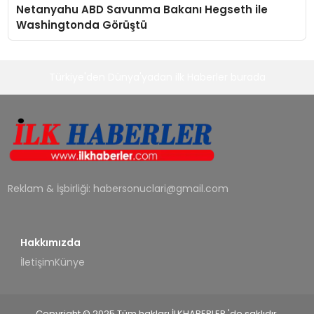
Netanyahu ABD Savunma Bakanı Hegseth ile
Washingtonda Görüştü
Türkiye'den Dünya'yadan ilk Haberler burada
Reklam & İşbirliği:
habersonuclari@gmail.com
Hakkımızda
İletişim
Künye
Copyright © 2025 Tüm hakları İLKHABERLER 'de saklıdır.