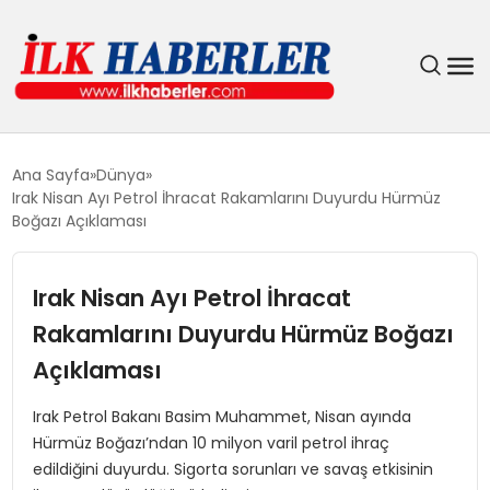
DÜNYA
Ana Sayfa
Dünya
Irak Nisan Ayı Petrol İhracat Rakamlarını Duyurdu Hürmüz
EĞITIM
Boğazı Açıklaması
EKONOMI
Irak Nisan Ayı Petrol İhracat
Rakamlarını Duyurdu Hürmüz Boğazı
GÜNDEM
Açıklaması
MAGAZIN
Irak Petrol Bakanı Basim Muhammet, Nisan ayında
Hürmüz Boğazı’ndan 10 milyon varil petrol ihraç
SIYASET
edildiğini duyurdu. Sigorta sorunları ve savaş etkisinin