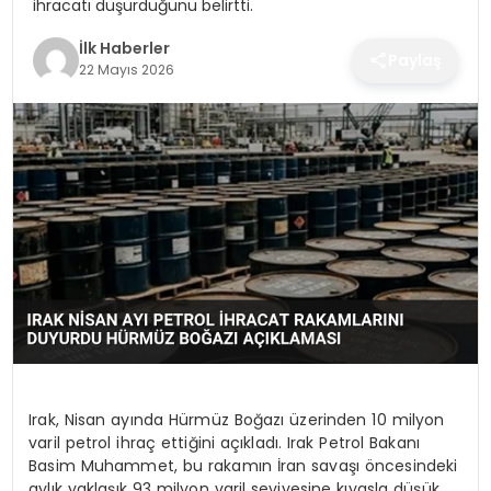
ihracatı düşürdüğünü belirtti.
SPOR
İlk Haberler
Paylaş
22 Mayıs 2026
TEKNOLOJI
YAŞAM
Irak, Nisan ayında Hürmüz Boğazı üzerinden 10 milyon
varil petrol ihraç ettiğini açıkladı. Irak Petrol Bakanı
Basim Muhammet, bu rakamın İran savaşı öncesindeki
aylık yaklaşık 93 milyon varil seviyesine kıyasla düşük