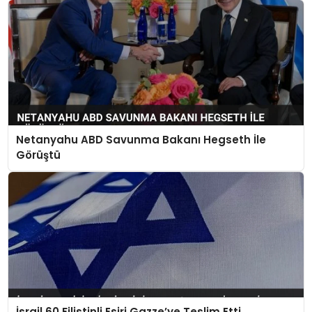
Netanyahu ABD Savunma Bakanı Hegseth İle
Görüştü
İsrail 60 Filistinli Esiri Gazze’ye Teslim Etti