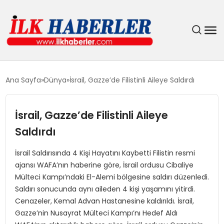
DÜNYA
Ana Sayfa
Dünya
İsrail, Gazze’de Filistinli Aileye Saldırdı
EĞITIM
İsrail, Gazze’de Filistinli Aileye
EKONOMI
Saldırdı
GÜNDEM
İsrail Saldırısında 4 Kişi Hayatını Kaybetti Filistin resmi
ajansı WAFA’nın haberine göre, İsrail ordusu Cibaliye
Mülteci Kampı’ndaki El-Alemi bölgesine saldırı düzenledi.
MAGAZIN
Saldırı sonucunda aynı aileden 4 kişi yaşamını yitirdi.
Cenazeler, Kemal Advan Hastanesine kaldırıldı. İsrail,
SIYASET
Gazze’nin Nusayrat Mülteci Kampı’nı Hedef Aldı