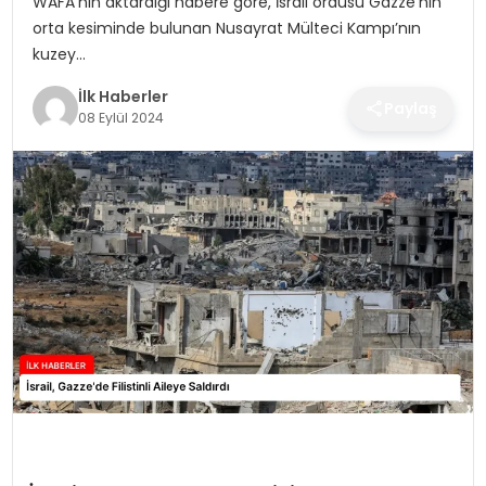
WAFA’nın aktardığı habere göre, İsrail ordusu Gazze’nin
SPOR
orta kesiminde bulunan Nusayrat Mülteci Kampı’nın
kuzey…
TEKNOLOJI
İlk Haberler
Paylaş
08 Eylül 2024
YAŞAM