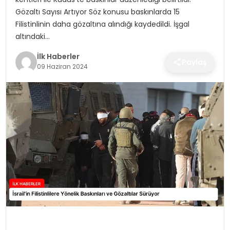
SPOR
Gözaltı Sayısı Artıyor Söz konusu baskınlarda 15
Filistinlinin daha gözaltına alındığı kaydedildi. İşgal
TEKNOLOJI
altındaki…
İlk Haberler
YAŞAM
Paylaş
09 Haziran 2024