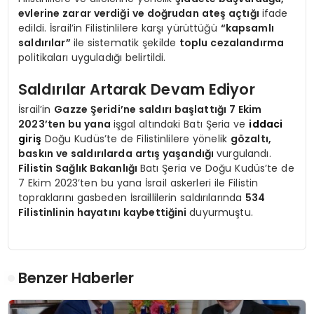
evlerine zarar verdiği ve doğrudan ateş açtığı
ifade
edildi. İsrail’in Filistinlilere karşı yürüttüğü
“kapsamlı
saldırılar”
ile sistematik şekilde
toplu cezalandırma
politikaları uyguladığı belirtildi.
Saldırılar Artarak Devam Ediyor
İsrail’in
Gazze Şeridi’ne saldırı başlattığı 7 Ekim
2023’ten bu yana
işgal altındaki Batı Şeria ve
iddaci
giriş
Doğu Kudüs’te de Filistinlilere yönelik
gözaltı,
baskın ve saldırılarda artış yaşandığı
vurgulandı.
Filistin Sağlık Bakanlığı
Batı Şeria ve Doğu Kudüs’te de
7 Ekim 2023’ten bu yana İsrail askerleri ile Filistin
topraklarını gasbeden İsraillilerin saldırılarında
534
Filistinlinin hayatını kaybettiğini
duyurmuştu.
Benzer Haberler