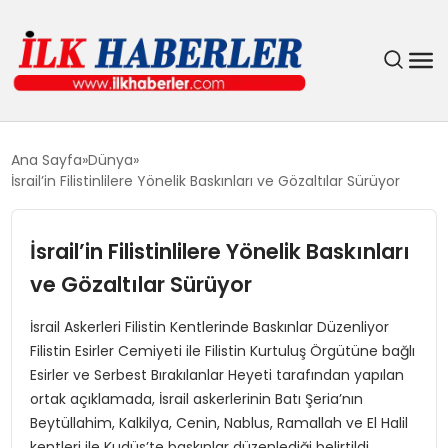
DÜNYA
Ana Sayfa
Dünya
İsrail’in Filistinlilere Yönelik Baskınları ve Gözaltılar Sürüyor
EĞITIM
İsrail’in Filistinlilere Yönelik Baskınları
EKONOMI
ve Gözaltılar Sürüyor
GÜNDEM
İsrail Askerleri Filistin Kentlerinde Baskınlar Düzenliyor
Filistin Esirler Cemiyeti ile Filistin Kurtuluş Örgütüne bağlı
MAGAZIN
Esirler ve Serbest Bırakılanlar Heyeti tarafından yapılan
ortak açıklamada, İsrail askerlerinin Batı Şeria’nın
SIYASET
Beytüllahim, Kalkilya, Cenin, Nablus, Ramallah ve El Halil
kentleri ile Kudüs’te baskınlar düzenlediği belirtildi.