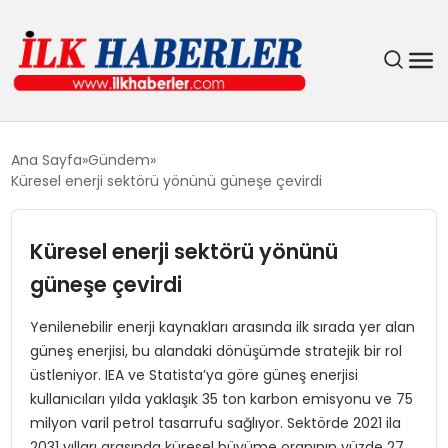
DÜNYA
Ana Sayfa
Gündem
Küresel enerji sektörü yönünü güneşe çevirdi
EĞITIM
Küresel enerji sektörü yönünü
EKONOMI
güneşe çevirdi
GÜNDEM
Yenilenebilir enerji kaynakları arasında ilk sırada yer alan
güneş enerjisi, bu alandaki dönüşümde stratejik bir rol
MAGAZIN
üstleniyor. IEA ve Statista’ya göre güneş enerjisi
kullanıcıları yılda yaklaşık 35 ton karbon emisyonu ve 75
SIYASET
milyon varil petrol tasarrufu sağlıyor. Sektörde 2021 ila
2031 yılları arasında küresel büyüme oranının yüzde 27