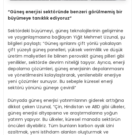
“
Güneş enerjisi sekt
ö
ründe benzeri g
ö
rülmemiş bir
büyümeye tanıklık ediyoruz”
Sektördeki büyümeyi, güneş teknolojilerinin gelişimine
ve yaygınlaşmasına bağlayan Yiğit Mehmet Uzunal, şu
bilgileri paylaştı; “Güneş ışınlarını çift yönlü yakalayan
çift yüzeyli güneş panelleri, yüksek verimlilik ve düşük
üretim maliyetleri ile bilinen perovskit güneş pilleri gibi
yenilikler, sektörde devrim niteliği taşıyor. Ayrıca, enerji
depolama çözümleri, güneş enerjisinin depolanmasını
ve yönetilmesini kolaylaştırarak, yenilenebilir enerjiye
yeni çözümler sunuyor. Bu sebeple küresel enerji
sektörü yönünü güneşe çevirdi”
Dünyada güneş enerjisi yatırımlarının giderek arttığına
dikkat çeken Uzunal, “Çin, Hindistan ve ABD gibi ülkeler,
güneş enerjisi altyapısına ve araştırmalarına yoğun
yatırım yapıyor. Bu ülkeler, küresel manada sektörün
öncüleri diyebiliriz. Tüm bunların karbon ayak izini
azaltmak, yeni istihdam alanları oluşturmak ve